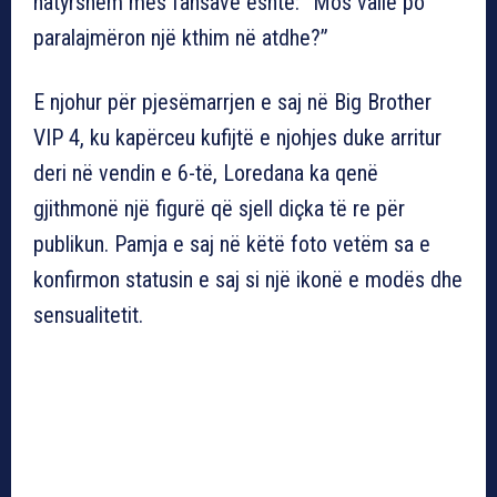
natyrshëm mes fansave është: “Mos vallë po
paralajmëron një kthim në atdhe?”
E njohur për pjesëmarrjen e saj në Big Brother
VIP 4, ku kapërceu kufijtë e njohjes duke arritur
deri në vendin e 6-të, Loredana ka qenë
gjithmonë një figurë që sjell diçka të re për
publikun. Pamja e saj në këtë foto vetëm sa e
konfirmon statusin e saj si një ikonë e modës dhe
sensualitetit.