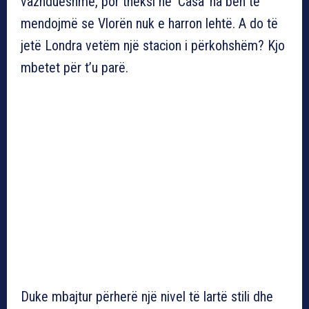
vazhdueshme, por theksi në ‘Casa’ na bën të
mendojmë se Vlorën nuk e harron lehtë. A do të
jetë Londra vetëm një stacion i përkohshëm? Kjo
mbetet për t’u parë.
Duke mbajtur përherë një nivel të lartë stili dhe