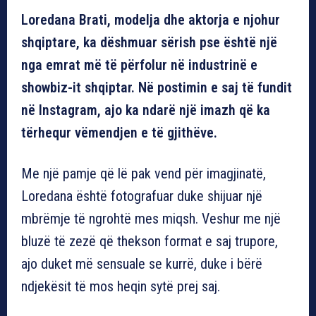
Loredana Brati, modelja dhe aktorja e njohur
shqiptare, ka dëshmuar sërish pse është një
nga emrat më të përfolur në industrinë e
showbiz-it shqiptar. Në postimin e saj të fundit
në Instagram, ajo ka ndarë një imazh që ka
tërhequr vëmendjen e të gjithëve.
Me një pamje që lë pak vend për imagjinatë,
Loredana është fotografuar duke shijuar një
mbrëmje të ngrohtë mes miqsh. Veshur me një
bluzë të zezë që thekson format e saj trupore,
ajo duket më sensuale se kurrë, duke i bërë
ndjekësit të mos heqin sytë prej saj.