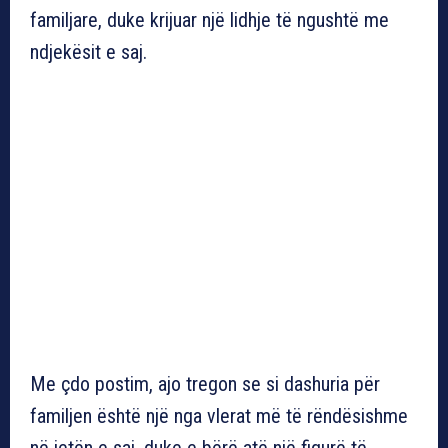
familjare, duke krijuar një lidhje të ngushtë me
ndjekësit e saj.
Me çdo postim, ajo tregon se si dashuria për
familjen është një nga vlerat më të rëndësishme
në jetën e saj, duke e bërë atë një figurë të