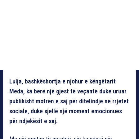
Lulja, bashkëshortja e njohur e këngëtarit
Meda, ka bërë një gjest të veçantë duke uruar
publikisht motrën e saj për ditëlindje në rrjetet
sociale, duke sjellë një moment emocionues
për ndjekësit e saj.
Me një postim të ngrohtë, ajo ka ndarë një