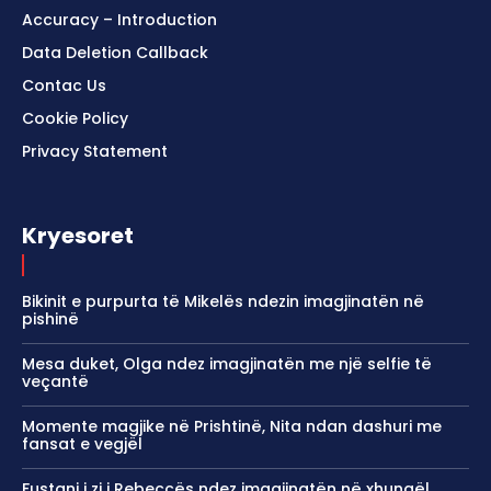
Accuracy – Introduction
Data Deletion Callback
Contac Us
Cookie Policy
Privacy Statement
Kryesoret
Bikinit e purpurta të Mikelës ndezin imagjinatën në
pishinë
Mesa duket, Olga ndez imagjinatën me një selfie të
veçantë
Momente magjike në Prishtinë, Nita ndan dashuri me
fansat e vegjël
Fustani i zi i Rebeccës ndez imagjinatën në xhungël