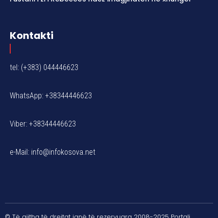
Kontakti
tel: (+383) 044446623
WhatsApp: +38344446623
Viber: +38344446623
e-Mail:
info@infokosova.net
© Të gjitha të drejtat janë të rezervuara 2008-2025 Portali