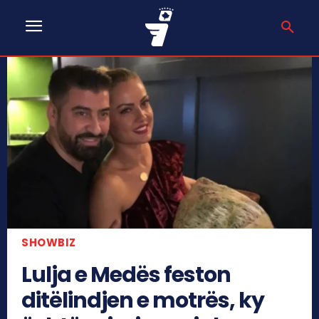
SHOWBIZ
Lulja e Medës feston
ditëlindjen e motrës, ky