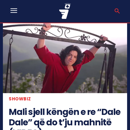
SHOWBIZ
Mali sjell këngën e re “Dale
Dale” që do t’ju mahnitë