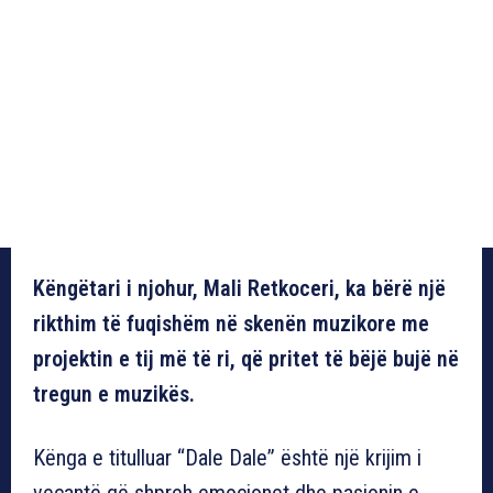
Këngëtari i njohur, Mali Retkoceri, ka bërë një
rikthim të fuqishëm në skenën muzikore me
projektin e tij më të ri, që pritet të bëjë bujë në
tregun e muzikës.
Kënga e titulluar “Dale Dale” është një krijim i
veçantë që shpreh emocionet dhe pasionin e