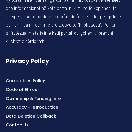
Ky portal mirëmbahet nga kompania “InfoKosova”. Materialet
dhe informacionet në këtë portal nuk mund të kopjohen, të
shtypen, ose të përdoren në çfarëdo forme tjetër për qëllime
përfitimi, pa miratimin e drejtuesve të “InfoKosova”. Për ta
shfrytëzuar materialin e këtij portali obligoheni t’i pranoni
Kushtet e përdorimit.
Privacy Policy
Corrections Policy
Code of Ethics
Ownership & Funding Info
Accuracy – Introduction
Data Deletion Callback
Contac Us