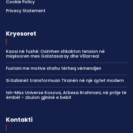
Cookie Policy
Privacy Statement
Kryesoret
Kaosi në fushë: Osimhen shkakton tension në
miqësoren mes Galatasaray dhe Villarreal
Fustani me motive shahu tërheq vëmendjen
Si italianët transformuan Tiranën në një qytet modern
Ish-Miss Universe Kosova, Arbesa Rrahmani, në pritje të
ëmbël – zbulon gjininë e bebit
Kontakti