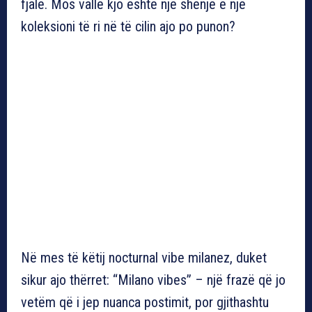
fjalë. Mos vallë kjo është një shenjë e një
koleksioni të ri në të cilin ajo po punon?
Në mes të këtij nocturnal vibe milanez, duket
sikur ajo thërret: “Milano vibes” – një frazë që jo
vetëm që i jep nuanca postimit, por gjithashtu