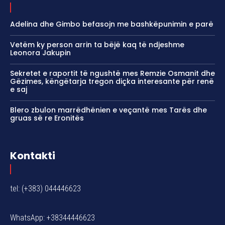
Adelina dhe Gimbo befasojn me bashkëpunimin e parë
Vetëm ky person arrin ta bëjë kaq të ndjeshme
Leonora Jakupin
Sekretet e raportit të ngushtë mes Remzie Osmanit dhe
Gëzimes, këngëtarja tregon diçka interesante për renë
e saj
Blero zbulon marrëdhënien e veçantë mes Tarës dhe
gruas së re Eronitës
Kontakti
tel: (+383) 044446623
WhatsApp: +38344446623