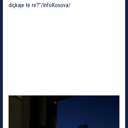
diçkaje të re?”/InfoKosova/