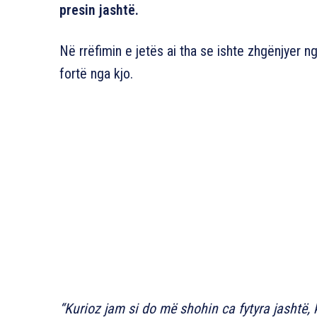
presin jashtë.
Në rrëfimin e jetës ai tha se ishte zhgënjyer 
fortë nga kjo.
“Kurioz jam si do më shohin ca fytyra jashtë, k