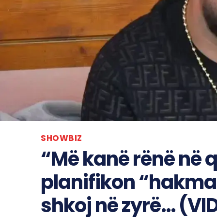
SHOWBIZ
“Më kanë rënë në qa
planifikon “hakmarr
shkoj në zyrë… (VI