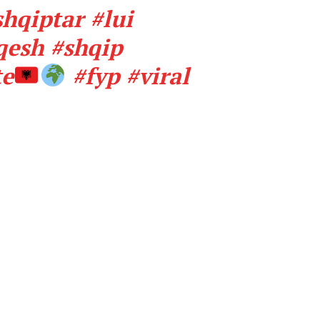
shqiptar
#lui
qesh
#shqip
te
#fyp
#viral