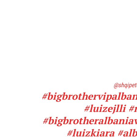
@shqipet
#bigbrothervipalban
#luizejlli
#
#bigbrotheralbania
#luizkiara
#al