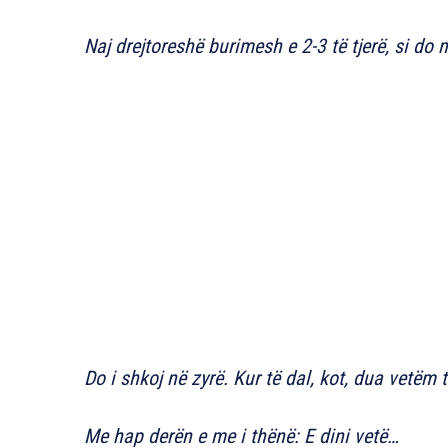
Naj drejtoreshë burimesh e 2-3 të tjerë, si do
Do i shkoj në zyrë. Kur të dal, kot, dua vetëm t
Me hap derën e me i thënë: E dini vetë…