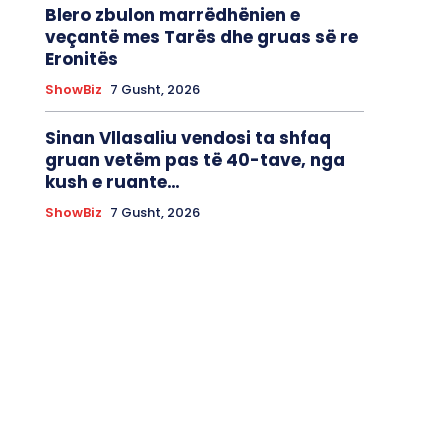
Blero zbulon marrëdhënien e
veçantë mes Tarës dhe gruas së re
Eronitës
ShowBiz
7 Gusht, 2026
Sinan Vllasaliu vendosi ta shfaq
gruan vetëm pas të 40-tave, nga
kush e ruante…
ShowBiz
7 Gusht, 2026