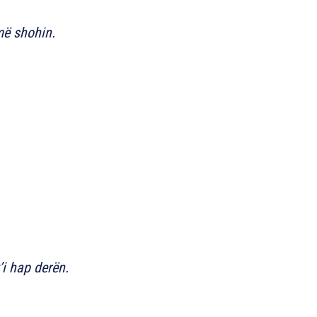
 më shohin.
’i hap derën.