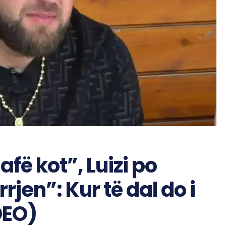
fë kot”, Luizi po
jen”: Kur të dal do i
DEO)