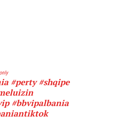
only
ia
#perty
#shqipe
meluizin
vip
#bbvipalbania
baniantiktok