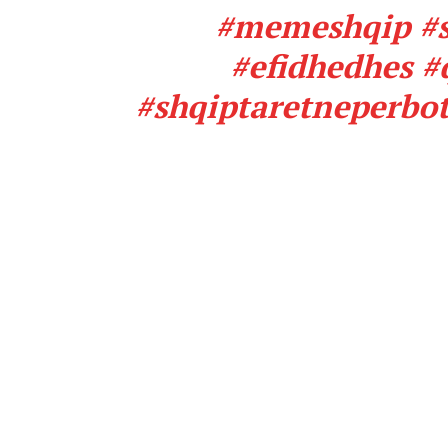
#memeshqip
#
#efidhedhes
#
#shqiptaretneperbo