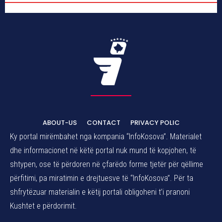
ABOUT-US
CONTACT
PRIVACY POLIC
Ky portal mirëmbahet nga kompania “InfoKosova”. Materialet
dhe informacionet në këtë portal nuk mund të kopjohen, të
shtypen, ose të përdoren në çfarëdo forme tjetër për qëllime
përfitimi, pa miratimin e drejtuesve të “InfoKosova”. Për ta
shfrytëzuar materialin e këtij portali obligoheni t’i pranoni
Kushtet e përdorimit.