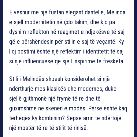
E veshur me një fustan elegant dantelle, Melinda
e sjell modernitetin në çdo takim, dhe kjo pa
dyshim reflekton në reagimet e ndjekësve të saj
që e përshëndesin për stilin e saj të veçantë. Ky
lloj postimi është një reflektim i identitetit të saj
si një influencuese që sjell inspirime të freskëta.
Stili i Melindës shpesh konsiderohet si një
ndërthurje mes klasikës dhe modernes, duke
sjellë gjithmonë një frymë të re dhe të
guximshme në skenën e modës. Përse është kaq
tërheqës ky kombinim? Sepse arrin të ndërtojë
një mostër të re të stilit të rinisë.