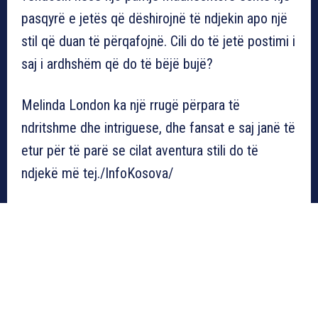
pasqyrë e jetës që dëshirojnë të ndjekin apo një
stil që duan të përqafojnë. Cili do të jetë postimi i
saj i ardhshëm që do të bëjë bujë?
Melinda London ka një rrugë përpara të
ndritshme dhe intriguese, dhe fansat e saj janë të
etur për të parë se cilat aventura stili do të
ndjekë më tej./InfoKosova/