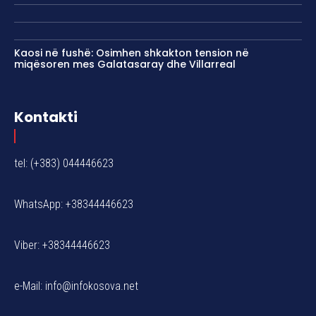
Kaosi në fushë: Osimhen shkakton tension në
miqësoren mes Galatasaray dhe Villarreal
Kontakti
tel: (+383) 044446623
WhatsApp: +38344446623
Viber: +38344446623
e-Mail:
info@infokosova.net