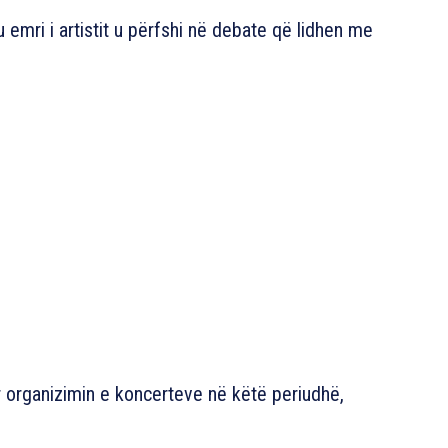
u emri i artistit u përfshi në debate që lidhen me
uar organizimin e koncerteve në këtë periudhë,