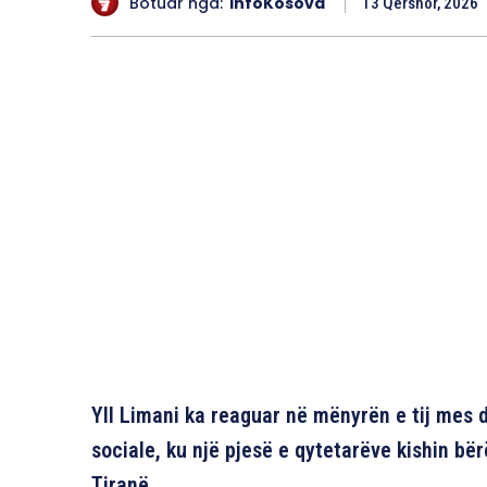
Botuar nga:
InfoKosova
13 Qershor, 2026
Yll Limani ka reaguar në mënyrën e tij mes de
sociale, ku një pjesë e qytetarëve kishin bërë
Tiranë.