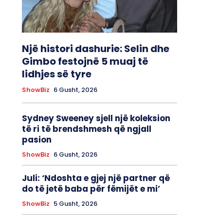
Një histori dashurie: Selin dhe
Gimbo festojnë 5 muaj të
lidhjes së tyre
ShowBiz
6 Gusht, 2026
Sydney Sweeney sjell një koleksion
të ri të brendshmesh që ngjall
pasion
ShowBiz
6 Gusht, 2026
Juli: ‘Ndoshta e gjej një partner që
do të jetë baba për fëmijët e mi’
ShowBiz
5 Gusht, 2026