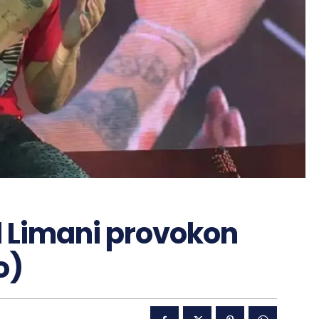
l Limani provokon
o)