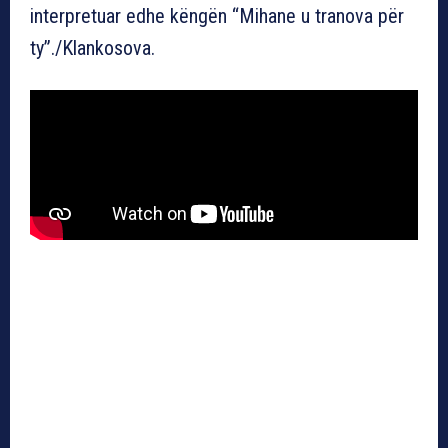
interpretuar edhe këngën “Mihane u tranova për
ty”./Klankosova.