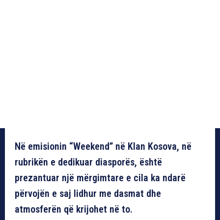
Në emisionin “Weekend” në Klan Kosova, në
rubrikën e dedikuar diasporës, është
prezantuar një mërgimtare e cila ka ndarë
përvojën e saj lidhur me dasmat dhe
atmosferën që krijohet në to.