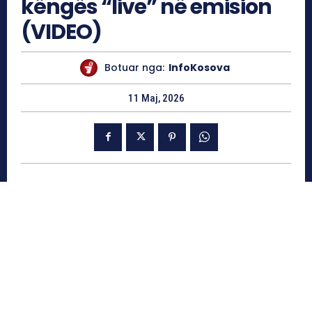
këngës “live” në emision
(VIDEO)
Botuar nga:
InfoKosova
11 Maj, 2026