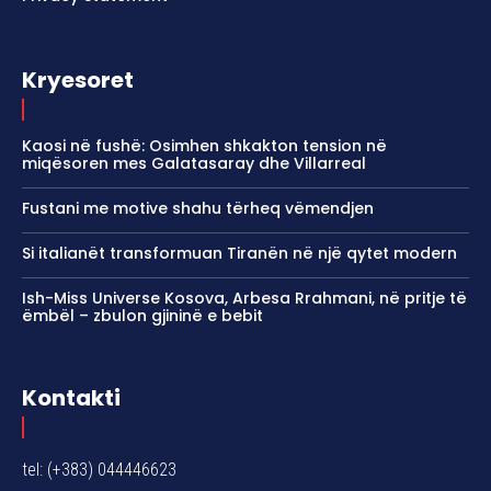
Kryesoret
Kaosi në fushë: Osimhen shkakton tension në
miqësoren mes Galatasaray dhe Villarreal
Fustani me motive shahu tërheq vëmendjen
Si italianët transformuan Tiranën në një qytet modern
Ish-Miss Universe Kosova, Arbesa Rrahmani, në pritje të
ëmbël – zbulon gjininë e bebit
Kontakti
tel: (+383) 044446623