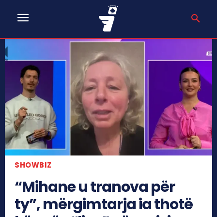
SHOWBIZ
“Mihane u tranova për
ty”, mërgimtarja ia thotë