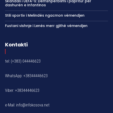
Skandali i UEFA-s: Dëmshpërblimi i papritur për
dashurën e Infantinos
Stili sportiv i Melindës ngacmon vëmendjen
Fustani vishnje i Lenës merr gjithë vëmendjen
Kontakti
tel: (+383) 044446623
WhatsApp: +38344446623
Viber: +38344446623
e-Mail:
info@infokosova.net