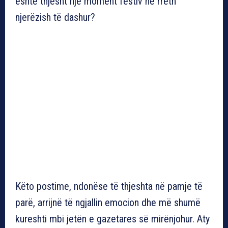
është thjesht një moment festiv në rreth
njerëzish të dashur?
Këto postime, ndonëse të thjeshta në pamje të
parë, arrijnë të ngjallin emocion dhe më shumë
kureshti mbi jetën e gazetares së mirënjohur. Aty