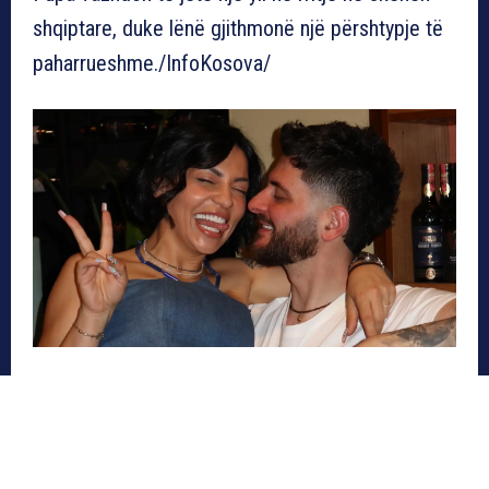
shqiptare, duke lënë gjithmonë një përshtypje të
paharrueshme./InfoKosova/