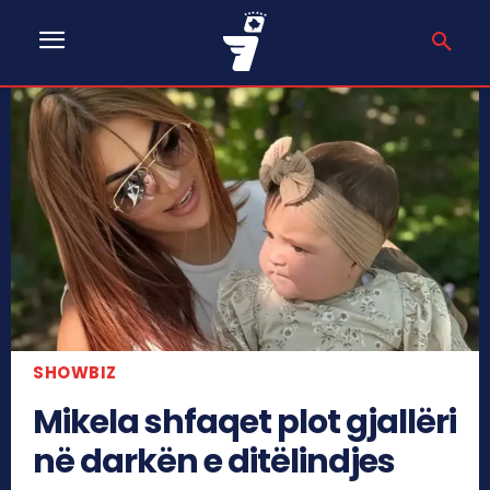
SHOWBIZ
Mikela shfaqet plot gjallëri
në darkën e ditëlindjes