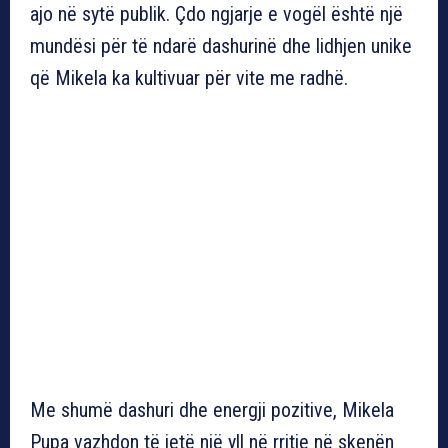
ajo në sytë publik. Çdo ngjarje e vogël është një
mundësi për të ndarë dashurinë dhe lidhjen unike
që Mikela ka kultivuar për vite me radhë.
Me shumë dashuri dhe energji pozitive, Mikela
Pupa vazhdon të jetë një yll në rritje në skenën