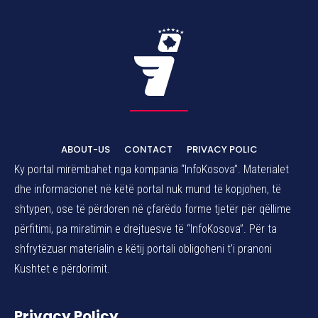
ABOUT-US
CONTACT
PRIVACY POLIC
Ky portal mirëmbahet nga kompania “InfoKosova”. Materialet
dhe informacionet në këtë portal nuk mund të kopjohen, të
shtypen, ose të përdoren në çfarëdo forme tjetër për qëllime
përfitimi, pa miratimin e drejtuesve të “InfoKosova”. Për ta
shfrytëzuar materialin e këtij portali obligoheni t’i pranoni
Kushtet e përdorimit.
Privacy Policy