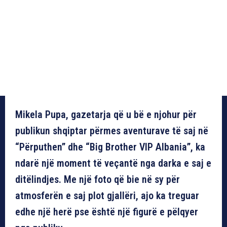
Mikela Pupa, gazetarja që u bë e njohur për
publikun shqiptar përmes aventurave të saj në
“Përputhen” dhe “Big Brother VIP Albania”, ka
ndarë një moment të veçantë nga darka e saj e
ditëlindjes. Me një foto që bie në sy për
atmosferën e saj plot gjallëri, ajo ka treguar
edhe një herë pse është një figurë e pëlqyer