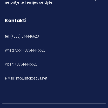
në pritje të fëmijës së dytë
Kontakti
tel: (+383) 044446623
WhatsApp: +38344446623
Viber: +38344446623
e-Mail:
info@infokosova.net