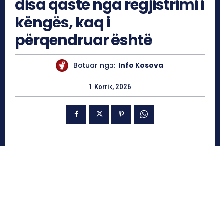
disa qaste nga regjistrimi i
këngës, kaq i
përqendruar është
Botuar nga:
Info Kosova
1 Korrik, 2026