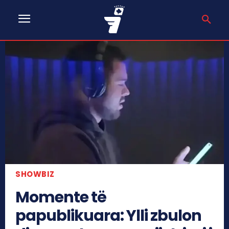
SHOWBIZ
Momente të
papublikuara: Ylli zbulon