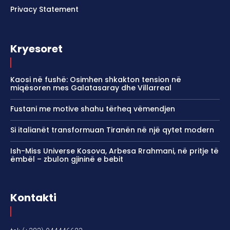
Privacy Statement
Kryesoret
Kaosi në fushë: Osimhen shkakton tension në
miqësoren mes Galatasaray dhe Villarreal
Fustani me motive shahu tërheq vëmendjen
Si italianët transformuan Tiranën në një qytet modern
Ish-Miss Universe Kosova, Arbesa Rrahmani, në pritje të
ëmbël – zbulon gjininë e bebit
Kontakti