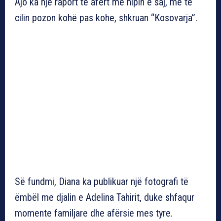
Ajo ka një raport të afërt me nipin e saj, me të
cilin pozon kohë pas kohe, shkruan “Kosovarja”.
Së fundmi, Diana ka publikuar një fotografi të
ëmbël me djalin e Adelina Tahirit, duke shfaqur
momente familjare dhe afërsie mes tyre.