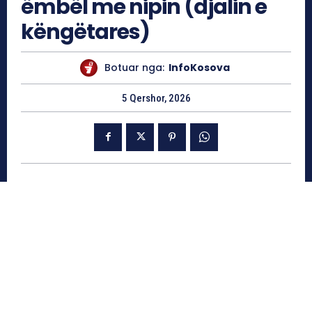
ëmbël me nipin (djalin e
këngëtares)
Botuar nga:
InfoKosova
5 Qershor, 2026