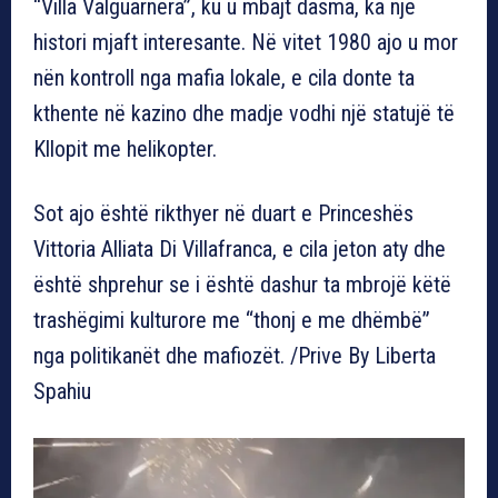
“Villa Valguarnera”, ku u mbajt dasma, ka një
histori mjaft interesante. Në vitet 1980 ajo u mor
nën kontroll nga mafia lokale, e cila donte ta
kthente në kazino dhe madje vodhi një statujë të
Kllopit me helikopter.
Sot ajo është rikthyer në duart e Princeshës
Vittoria Alliata Di Villafranca, e cila jeton aty dhe
është shprehur se i është dashur ta mbrojë këtë
trashëgimi kulturore me “thonj e me dhëmbë”
nga politikanët dhe mafiozët. /Prive By Liberta
Spahiu