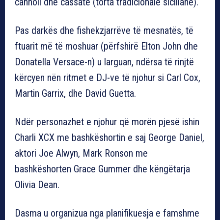
cannoli dhe cassate (torta tradicionale siciliane).
Pas darkës dhe fishekzjarrëve të mesnatës, të
ftuarit më të moshuar (përfshirë Elton John dhe
Donatella Versace-n) u larguan, ndërsa të rinjtë
kërcyen nën ritmet e DJ-ve të njohur si Carl Cox,
Martin Garrix, dhe David Guetta.
Ndër personazhet e njohur që morën pjesë ishin
Charli XCX me bashkëshortin e saj George Daniel,
aktori Joe Alwyn, Mark Ronson me
bashkëshorten Grace Gummer dhe këngëtarja
Olivia Dean.
Dasma u organizua nga planifikuesja e famshme