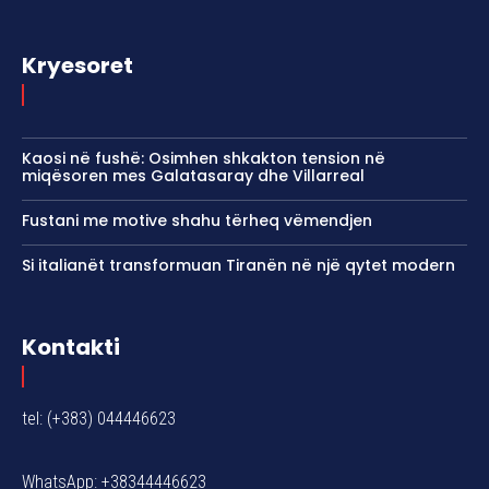
Kryesoret
Kaosi në fushë: Osimhen shkakton tension në
miqësoren mes Galatasaray dhe Villarreal
Fustani me motive shahu tërheq vëmendjen
Si italianët transformuan Tiranën në një qytet modern
Kontakti
tel: (+383) 044446623
WhatsApp: +38344446623