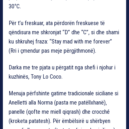
30°C.
Për t’u freskuar, ata përdorën freskuese të
qëndisura me shkronjat “D” dhe “C”, si dhe shami
ku shkruhej fraza: “Stay mad with me forever”
(Rri i çmendur pas meje përgjithmonë).
Darka me tre pjata u përgatit nga shefi i njohur i
kuzhinës, Tony Lo Coco.
Menuja përfshinte gatime tradicionale siciliane si
Anelletti alla Norma (pasta me patëllxhanë),
panelle (qofte me miell qiqrash) dhe crocché
(kroketa patatesh). Për ëmbëlsirë u shërbyen