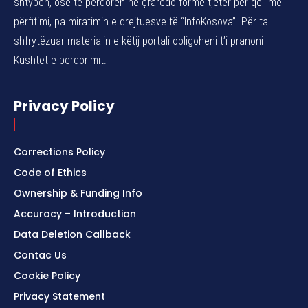
shtypen, ose të përdoren në çfarëdo forme tjetër për qëllime
përfitimi, pa miratimin e drejtuesve të “InfoKosova”. Për ta
shfrytëzuar materialin e këtij portali obligoheni t’i pranoni
Kushtet e përdorimit.
Privacy Policy
Corrections Policy
Code of Ethics
Ownership & Funding Info
Accuracy – Introduction
Data Deletion Callback
Contac Us
Cookie Policy
Privacy Statement