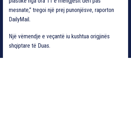
plastike nga ora 11 e mëngjesit deri pas
mesnate,” tregoi një prej punonjësve, raporton
DailyMail.
Një vëmendje e veçantë iu kushtua origjinës
shqiptare të Duas.