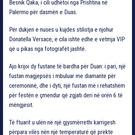
Besnik Qaka, i cili udhëtoi nga Prishtina në
Palermo për dasmën e Duas.
Për dukjen e nuses u kujdes stilistja e njohur
Donatella Versace, e cila ishte edhe e vetmja VIP
që u pikas nga fotografët jashtë.
Ajo krijoi dy fustane të bardha për Duan: i pari, një
fustan magjepsës i mbuluar me diamante për
ceremoninë, dhe i dyti, një fustan më i rehatshëm
për festën e çmendur që zgjati deri në orën 6 të
mëngjesit.
Të ftuarit u ulën në një gjysmërrethi karrigesh
përpara vilës nën një temperaturë që prekte