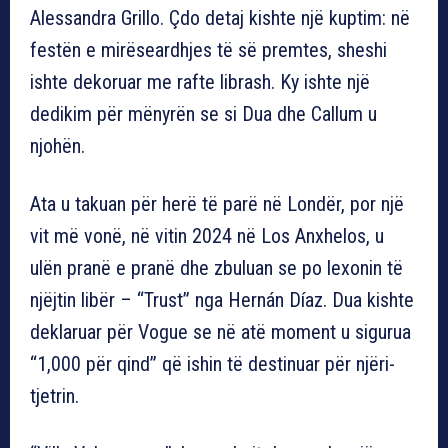
Alessandra Grillo. Çdo detaj kishte një kuptim: në
festën e mirëseardhjes të së premtes, sheshi
ishte dekoruar me rafte librash. Ky ishte një
dedikim për mënyrën se si Dua dhe Callum u
njohën.
Ata u takuan për herë të parë në Londër, por një
vit më vonë, në vitin 2024 në Los Anxhelos, u
ulën pranë e pranë dhe zbuluan se po lexonin të
njëjtin libër – “Trust” nga Hernán Díaz. Dua kishte
deklaruar për Vogue se në atë moment u sigurua
“1,000 për qind” që ishin të destinuar për njëri-
tjetrin.