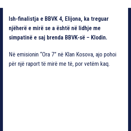
Ish-finalistja e BBVK 4, Elijona, ka treguar
njëherë e mirë se a është në lidhje me
simpatinë e saj brenda BBVK-së – Klodin.
Në emisionin “Ora 7” në Klan Kosova, ajo pohoi
për një raport të mirë me të, por vetëm kaq.