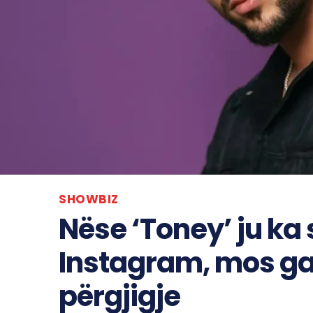
SHOWBIZ
Nëse ‘Toney’ ju ka
Instagram, mos gab
përgjigje