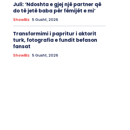
Juli: ‘Ndoshta e gjej një partner që
do të jetë baba për fëmijët e mi’
ShowBiz
5 Gusht, 2026
Transformimi i papritur i aktorit
turk, fotografia e fundit befason
fansat
ShowBiz
5 Gusht, 2026