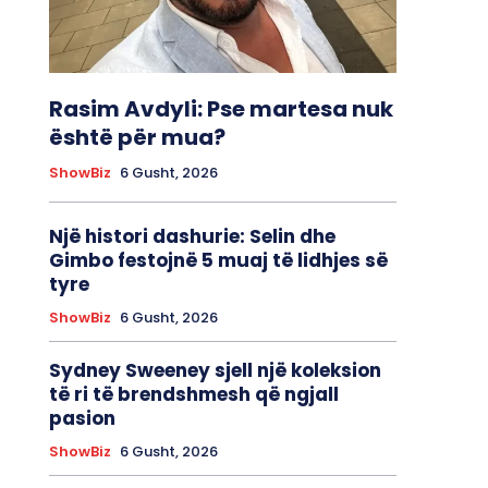
Rasim Avdyli: Pse martesa nuk
është për mua?
ShowBiz
6 Gusht, 2026
Një histori dashurie: Selin dhe
Gimbo festojnë 5 muaj të lidhjes së
tyre
ShowBiz
6 Gusht, 2026
Sydney Sweeney sjell një koleksion
të ri të brendshmesh që ngjall
pasion
ShowBiz
6 Gusht, 2026