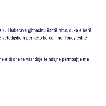
iku i hakerave gjithashtu është rritur, duke e bërë
ë vetëdijshëm për këto kërcënime. Toney është
inë e tij dhe të vazhdojë të ndajnë përmbajtje me