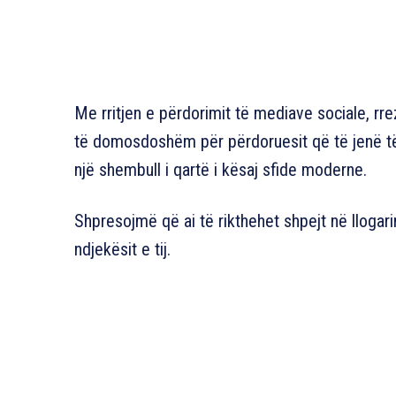
Me rritjen e përdorimit të mediave sociale, rrez
të domosdoshëm për përdoruesit që të jenë t
një shembull i qartë i kësaj sfide moderne.
Shpresojmë që ai të rikthehet shpejt në llogar
ndjekësit e tij.