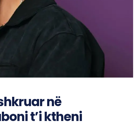
 shkruar në
oni t’i ktheni