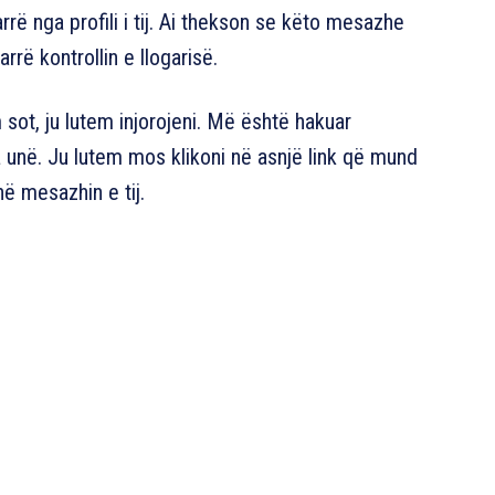
 nga profili i tij. Ai thekson se këto mesazhe
rë kontrollin e llogarisë.
sot, ju lutem injorojeni. Më është hakuar
unë. Ju lutem mos klikoni në asnjë link që mund
në mesazhin e tij.