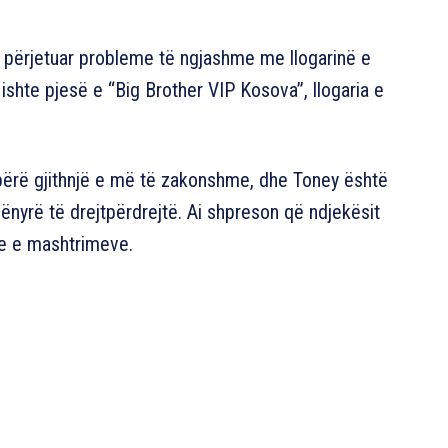
ka përjetuar probleme të ngjashme me llogarinë e
ishte pjesë e “Big Brother VIP Kosova”, llogaria e
 bërë gjithnjë e më të zakonshme, dhe Toney është
mënyrë të drejtpërdrejtë. Ai shpreson që ndjekësit
re e mashtrimeve.