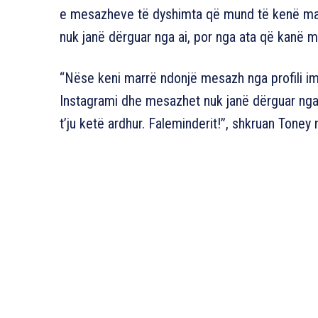
e mesazheve të dyshimta që mund të kenë marrë
nuk janë dërguar nga ai, por nga ata që kanë mar
“Nëse keni marrë ndonjë mesazh nga profili im 
Instagrami dhe mesazhet nuk janë dërguar nga 
t’ju ketë ardhur. Faleminderit!”, shkruan Toney 