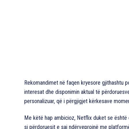
Rekomandimet në faqen kryesore gjithashtu p
interesat dhe disponimin aktual të përdoruesv
personalizuar, që i përgjigjet kërkesave mome
Me këtë hap ambicioz, Netflix duket se është 
si përdoruesit e saj ndërveprojnë me platformën