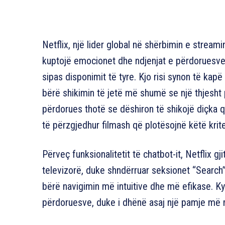
Netflix, një lider global në shërbimin e stream
kuptojë emocionet dhe ndjenjat e përdoruesve
sipas disponimit të tyre. Kjo risi synon të kap
bërë shikimin të jetë më shumë se një thjesht 
përdorues thotë se dëshiron të shikojë diçka që
të përzgjedhur filmash që plotësojnë këtë krite
Përveç funksionalitetit të chatbot-it, Netflix g
televizorë, duke shndërruar seksionet “Search
bërë navigimin më intuitive dhe më efikase. K
përdoruesve, duke i dhënë asaj një pamje më 