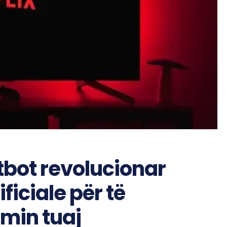
atbot revolucionar
ficiale për të
min tuaj