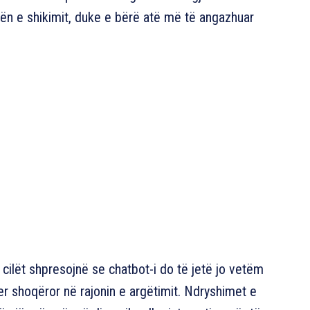
ojën e shikimit, duke e bërë atë më të angazhuar
ë cilët shpresojnë se chatbot-i do të jetë jo vetëm
er shoqëror në rajonin e argëtimit. Ndryshimet e