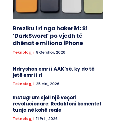
Rreziku i ri nga hakerët: Si
‘DarkSword’ po vjedh të
dhënat e miliona iPhone
Teknologji
8 Qershor, 2026
Ndryshon emri i AAK’së, ky do të
jetë emri i ri
Teknologji
25 Maj, 2026
Instagram sjell një veçori
revolucionare: Redaktoni komentet
tuaja në kohë reale
Teknologji
11 Prill, 2026