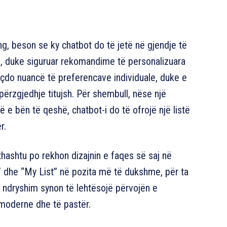
ing, beson se ky chatbot do të jetë në gjendje të
, duke siguruar rekomandime të personalizuara
ë çdo nuancë të preferencave individuale, duke e
përzgjedhje titujsh. Për shembull, nëse një
 e bën të qeshë, chatbot-i do të ofrojë një listë
r.
jithashtu po rekhon dizajnin e faqes së saj në
” dhe “My List” në pozita më të dukshme, për ta
y ndryshim synon të lehtësojë përvojën e
moderne dhe të pastër.