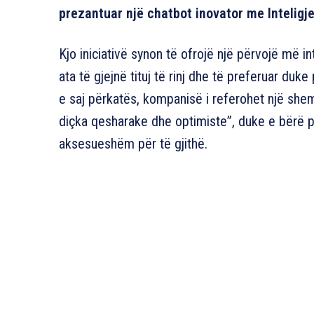
prezantuar një chatbot inovator me Inteligjen
Kjo iniciativë synon të ofrojë një përvojë më in
ata të gjejnë tituj të rinj dhe të preferuar duk
e saj përkatës, kompanisë i referohet një shem
diçka qesharake dhe optimiste”, duke e bërë p
aksesueshëm për të gjithë.