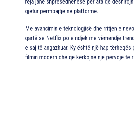
reja janë shpresëdhënëse për ata që dëshirojn
gjetur përmbajtje në platformë.
Me avancimin e teknologjisë dhe rritjen e nevo
qartë se Netflix po e ndjek me vëmendje trend
e saj të angazhuar. Ky është një hap tërheqës p
filmin modern dhe që kërkojnë një përvojë të 