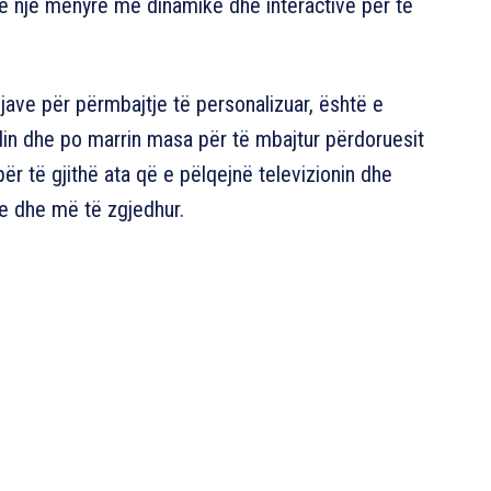
ë një mënyrë më dinamike dhe interactive për të
jave për përmbajtje të personalizuar, është e
in dhe po marrin masa për të mbajtur përdoruesit
ër të gjithë ata që e pëlqejnë televizionin dhe
re dhe më të zgjedhur.