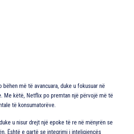
o bëhen më të avancuara, duke u fokusuar në
e. Me këtë, Netflix po premtan një përvojë më të
ntale të konsumatorëve.
duke u nisur drejt një epoke të re në mënyrën se
. Është e qartë se integrimi i inteligjencës