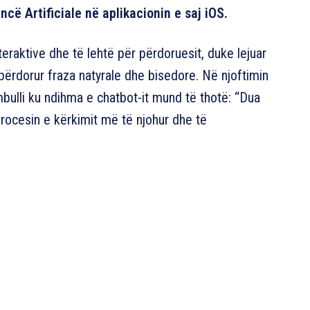
cë Artificiale në aplikacionin e saj iOS.
teraktive dhe të lehtë për përdoruesit, duke lejuar
e përdorur fraza natyrale dhe bisedore. Në njoftimin
bulli ku ndihma e chatbot-it mund të thotë: “Dua
rocesin e kërkimit më të njohur dhe të