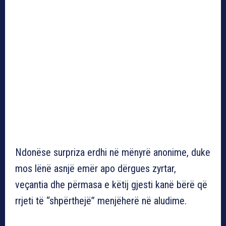
Ndonëse surpriza erdhi në mënyrë anonime, duke
mos lënë asnjë emër apo dërgues zyrtar,
veçantia dhe përmasa e këtij gjesti kanë bërë që
rrjeti të “shpërthejë” menjëherë në aludime.