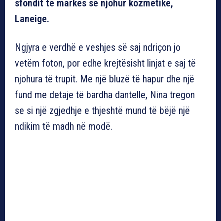
sfondit të markës së njohur kozmetike,
Laneige.
Ngjyra e verdhë e veshjes së saj ndriçon jo
vetëm foton, por edhe krejtësisht linjat e saj të
njohura të trupit. Me një bluzë të hapur dhe një
fund me detaje të bardha dantelle, Nina tregon
se si një zgjedhje e thjeshtë mund të bëjë një
ndikim të madh në modë.