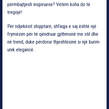
përmbajtjesh inspiruese? Vetëm koha do të
tregojë!
Për ndjekësit shqiptarë, shfaqja e saj është një
frymëzim për të qëndruar gjithmonë me stil dhe
në trend, duke përdorur thjeshtësinë si një burim
unik elegancë.