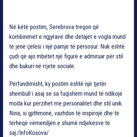
Në këtë postim, Serebrova tregon që
kombinimet e ngjyrave dhe detajet e vogla mund
të jenë çelësi i një pamje të përsosur. Nuk është
çudi që ajo mbetet një figurë e admiruar për stil
dhe bukuri në rrjete sociale.
Përfundimisht, ky postim është një tjetër
shembull i asaj se sa fuqishëm mund të ndikojë
moda kur përzihet me personalitet dhe stil unik.
Nina, si gjithmonë, vazhdon të inspirojë dhe të
tërheqë vëmendjen e shumë ndjekësve të
saj./InfoKosova/