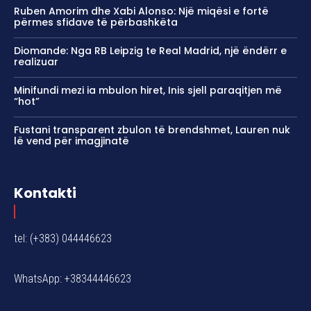
Ruben Amorim dhe Xabi Alonso: Një miqësi e fortë
përmes sfidave të përbashkëta
Diomande: Nga RB Leipzig te Real Madrid, një ëndërr e
realizuar
Minifundi mezi ia mbulon hiret, Inis sjell paraqitjen më
“hot”
Fustani transparent zbulon të brendshmet, Lauren nuk
lë vend për imagjinatë
Kontakti
tel: (+383) 044446623
WhatsApp: +38344446623