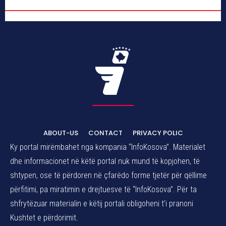
ABOUT-US
CONTACT
PRIVACY POLIC
Ky portal mirëmbahet nga kompania “InfoKosova”. Materialet
dhe informacionet në këtë portal nuk mund të kopjohen, të
shtypen, ose të përdoren në çfarëdo forme tjetër për qëllime
përfitimi, pa miratimin e drejtuesve të “InfoKosova”. Për ta
shfrytëzuar materialin e këtij portali obligoheni t’i pranoni
Kushtet e përdorimit.