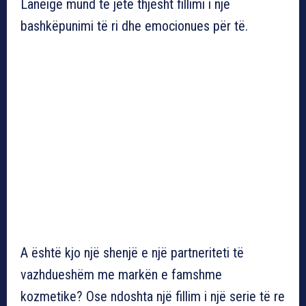
Laneige mund të jetë thjesht fillimi i një
bashkëpunimi të ri dhe emocionues për të.
A është kjo një shenjë e një partneriteti të
vazhdueshëm me markën e famshme
kozmetike? Ose ndoshta një fillim i një serie të re