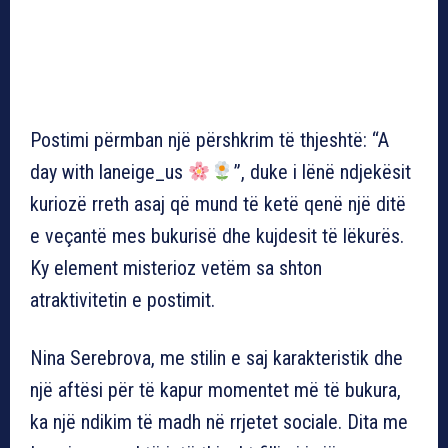
Postimi përmban një përshkrim të thjeshtë: “A
day with laneige_us
”, duke i lënë ndjekësit
kuriozë rreth asaj që mund të ketë qenë një ditë
e veçantë mes bukurisë dhe kujdesit të lëkurës.
Ky element misterioz vetëm sa shton
atraktivitetin e postimit.
Nina Serebrova, me stilin e saj karakteristik dhe
një aftësi për të kapur momentet më të bukura,
ka një ndikim të madh në rrjetet sociale. Dita me