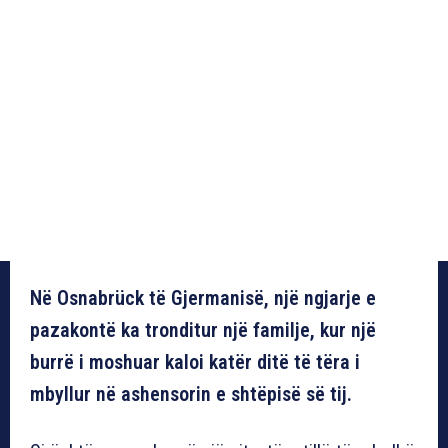
Në Osnabrück të Gjermanisë, një ngjarje e
pazakontë ka tronditur një familje, kur një
burrë i moshuar kaloi katër ditë të tëra i
mbyllur në ashensorin e shtëpisë së tij.