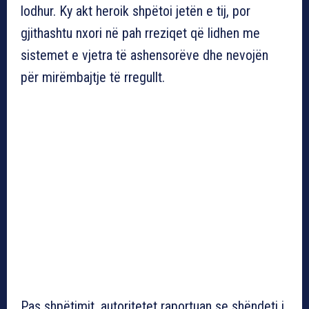
lodhur. Ky akt heroik shpëtoi jetën e tij, por
gjithashtu nxori në pah rreziqet që lidhen me
sistemet e vjetra të ashensorëve dhe nevojën
për mirëmbajtje të rregullt.
Pas shpëtimit, autoritetet raportuan se shëndeti i