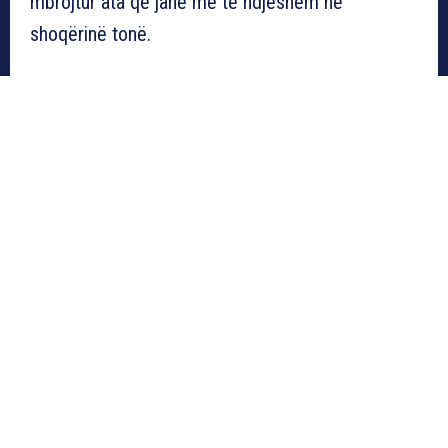
mbrojtur ata që janë më të ndjeshëm në
shoqërinë tonë.