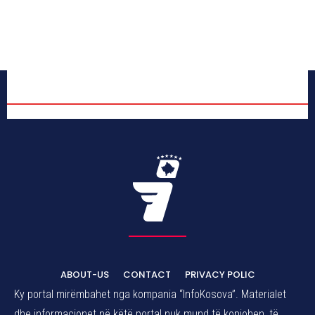
ABOUT-US
CONTACT
PRIVACY POLIC
Ky portal mirëmbahet nga kompania “InfoKosova”. Materialet
dhe informacionet në këtë portal nuk mund të kopjohen, të