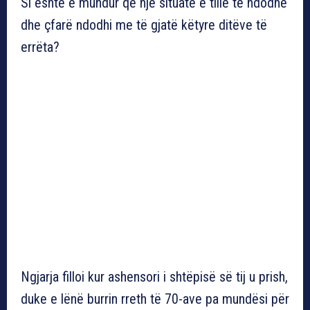
Si është e mundur që një situatë e tillë të ndodhë
dhe çfarë ndodhi me të gjatë këtyre ditëve të
errëta?
Ngjarja filloi kur ashensori i shtëpisë së tij u prish,
duke e lënë burrin rreth të 70-ave pa mundësi për