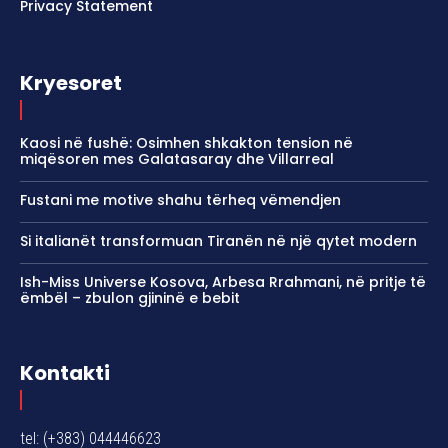
Privacy Statement
Kryesoret
Kaosi në fushë: Osimhen shkakton tension në
miqësoren mes Galatasaray dhe Villarreal
Fustani me motive shahu tërheq vëmendjen
Si italianët transformuan Tiranën në një qytet modern
Ish-Miss Universe Kosova, Arbesa Rrahmani, në pritje të
ëmbël – zbulon gjininë e bebit
Kontakti
tel: (+383) 044446623