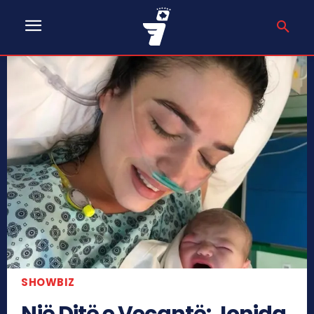
SHOWBIZ
Një Ditë e Veçantë: Jonida