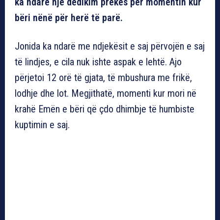
ka ndarë një dedikim prekës për momentin kur
bëri nënë për herë të parë.
Jonida ka ndarë me ndjekësit e saj përvojën e saj
të lindjes, e cila nuk ishte aspak e lehtë. Ajo
përjetoi 12 orë të gjata, të mbushura me frikë,
lodhje dhe lot. Megjithatë, momenti kur mori në
krahë Emën e bëri që çdo dhimbje të humbiste
kuptimin e saj.