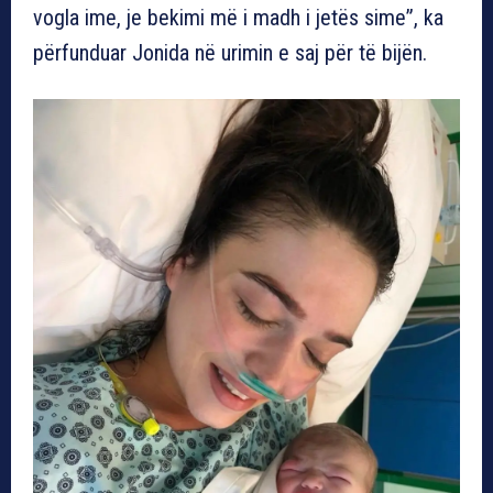
vogla ime, je bekimi më i madh i jetës sime”, ka
përfunduar Jonida në urimin e saj për të bijën.