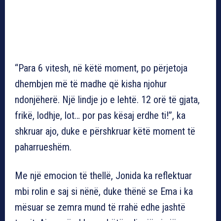
“Para 6 vitesh, në këtë moment, po përjetoja
dhembjen më të madhe që kisha njohur
ndonjëherë. Një lindje jo e lehtë. 12 orë të gjata,
frikë, lodhje, lot… por pas kësaj erdhe ti!”, ka
shkruar ajo, duke e përshkruar këtë moment të
paharrueshëm.
Me një emocion të thellë, Jonida ka reflektuar
mbi rolin e saj si nënë, duke thënë se Ema i ka
mësuar se zemra mund të rrahë edhe jashtë