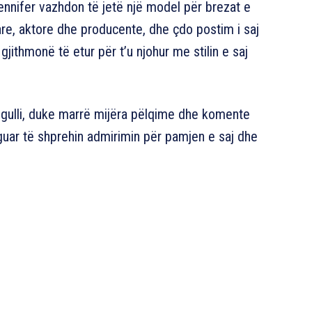
nnifer vazhdon të jetë një model për brezat e
tare, aktore dhe producente, dhe çdo postim i saj
jithmonë të etur për t’u njohur me stilin e saj
regulli, duke marrë mijëra pëlqime dhe komente
uar të shprehin admirimin për pamjen e saj dhe