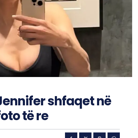
 Jennifer shfaqet në
oto të re