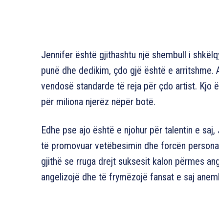
Jennifer është gjithashtu një shembull i shkë
punë dhe dedikim, çdo gjë është e arritshme. A
vendosë standarde të reja për çdo artist. Kjo 
për miliona njerëz nëpër botë.
Edhe pse ajo është e njohur për talentin e saj,
të promovuar vetëbesimin dhe forcën personale
gjithë se rruga drejt suksesit kalon përmes an
angelizojë dhe të frymëzojë fansat e saj anem