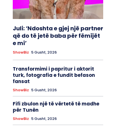
Juli: ‘Ndoshta e gjej një partner
që do të jetë baba për fëmijët
e mi’
ShowBiz
5 Gusht, 2026
Transformimi i papritur i aktorit
turk, fotografia e fundit befason
fansat
ShowBiz
5 Gusht, 2026
Fifi zbulon një të vërtetë të madhe
për Tunën
ShowBiz
5 Gusht, 2026