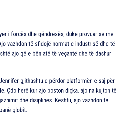
lqyer i forcës dhe qëndresës, duke provuar se me
jo vazhdon të sfidojë normat e industrisë dhe të
është ajo që e bën atë të veçantë dhe të dashur
 Jennifer gjithashtu e përdor platformën e saj për
. Çdo herë kur ajo poston diçka, ajo na kujton të
gazhimit dhe disiplinës. Kështu, ajo vazhdon të
banë globit.