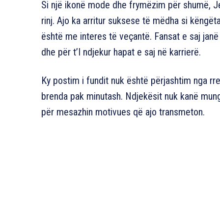
Si një ikonë mode dhe frymëzim për shumë, Je
rinj. Ajo ka arritur suksese të mëdha si këngë
është me interes të veçantë. Fansat e saj janë g
dhe për t’I ndjekur hapat e saj në karrierë.
Ky postim i fundit nuk është përjashtim nga r
brenda pak minutash. Ndjekësit nuk kanë mung
për mesazhin motivues që ajo transmeton.