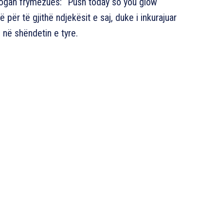
 slogan frymëzues: “Push today so you glow
për të gjithë ndjekësit e saj, duke i inkurajuar
 në shëndetin e tyre.