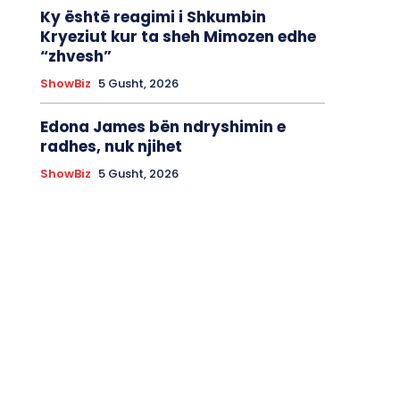
Ky është reagimi i Shkumbin
Kryeziut kur ta sheh Mimozen edhe
“zhvesh”
ShowBiz
5 Gusht, 2026
Edona James bën ndryshimin e
radhes, nuk njihet
ShowBiz
5 Gusht, 2026