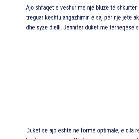
Ajo shfaqet e veshur me një bluzë të shkurtër g
treguar kështu angazhimin e saj për një jetë 
dhe syze dielli, Jennifer duket më tërheqëse s
Duket se ajo është në formë optimale, e cila re