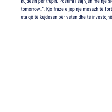
kujdesin për trupin. Postimi i saj vjen me një
tomorrow…”. Kjo frazë e jep një mesazh të fortë 
ata që të kujdesen për veten dhe të investojnë