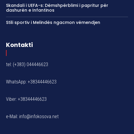
Skandali i UEFA-s: Dëmshpërblimi i papritur për
dashurën e Infantinos
Stili sportiv i Melindës ngacmon vëmendjen
Kontakti
tel: (+383) 044446623
WhatsApp: +38344446623
Viber: +38344446623
e-Mail:
info@infokosova.net