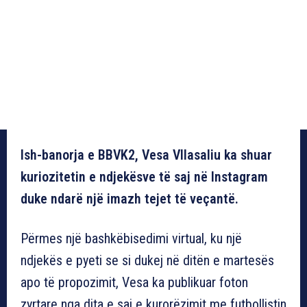
Ish-banorja e BBVK2, Vesa Vllasaliu ka shuar
kuriozitetin e ndjekësve të saj në Instagram
duke ndarë një imazh tejet të veçantë.
Përmes një bashkëbisedimi virtual, ku një
ndjekës e pyeti se si dukej në ditën e martesës
apo të propozimit, Vesa ka publikuar foton
zyrtare nga dita e saj e kurorëzimit me futbollistin