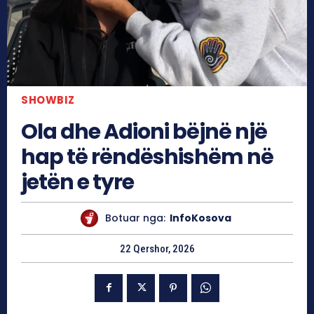
SHOWBIZ
Ola dhe Adioni bëjnë një
hap të rëndëshishëm në
jetën e tyre
Botuar nga:
InfoKosova
22 Qershor, 2026