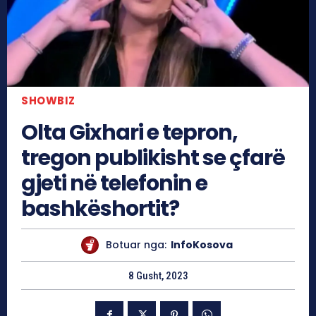
SHOWBIZ
Olta Gixhari e tepron,
tregon publikisht se çfarë
gjeti në telefonin e
bashkëshortit?
Botuar nga:
InfoKosova
8 Gusht, 2023