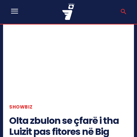
SHOWBIZ
Olta zbulon se çfarë i tha
Luizit pas fitores në Big