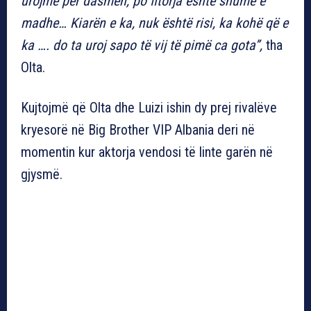
urojmë për dasmën, po fitorja është shumë e
madhe… Kiarën e ka, nuk është risi, ka kohë që e
ka …. do ta uroj sapo të vij të pimë ca gota”,
tha
Olta.
Kujtojmë që Olta dhe Luizi ishin dy prej rivalëve
kryesorë në Big Brother VIP Albania deri në
momentin kur aktorja vendosi të linte garën në
gjysmë.