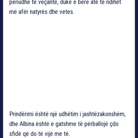
periudhë të veçantë, duke e bërë atë të ndihet
më afër natyrës dhe vetes.
Prindërimi është një udhëtim i jashtëzakonshëm,
dhe Albina është e gatshme të përballojë çdo
sfidë që do të vijë me të.