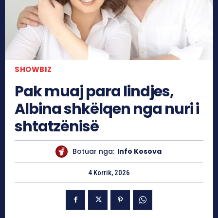
SHOWBIZ
Pak muaj para lindjes,
Albina shkëlqen nga nuri i
shtatzënisë
Botuar nga:
Info Kosova
4 Korrik, 2026