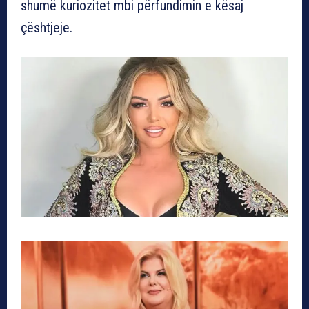
shumë kuriozitet mbi përfundimin e kësaj
çështjeje.