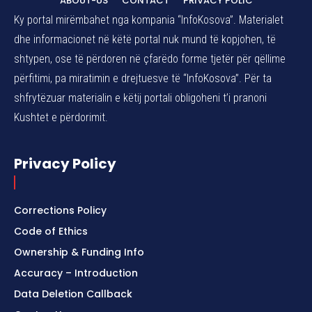
ABOUT-US
CONTACT
PRIVACY POLIC
Ky portal mirëmbahet nga kompania “InfoKosova”. Materialet
dhe informacionet në këtë portal nuk mund të kopjohen, të
shtypen, ose të përdoren në çfarëdo forme tjetër për qëllime
përfitimi, pa miratimin e drejtuesve të “InfoKosova”. Për ta
shfrytëzuar materialin e këtij portali obligoheni t’i pranoni
Kushtet e përdorimit.
Privacy Policy
Corrections Policy
Code of Ethics
Ownership & Funding Info
Accuracy – Introduction
Data Deletion Callback