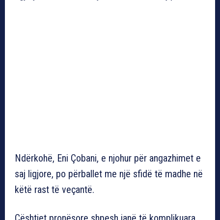
Ndërkohë, Eni Çobani, e njohur për angazhimet e
saj ligjore, po përballet me një sfidë të madhe në
këtë rast të veçantë.
Çështjet pronësore shpesh janë të komplikuara