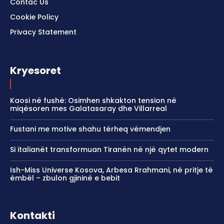
Contac Us
Cookie Policy
Privacy Statement
Kryesoret
Kaosi në fushë: Osimhen shkakton tension në
miqësoren mes Galatasaray dhe Villarreal
Fustani me motive shahu tërheq vëmendjen
Si italianët transformuan Tiranën në një qytet modern
Ish-Miss Universe Kosova, Arbesa Rrahmani, në pritje të
ëmbël – zbulon gjininë e bebit
Kontakti