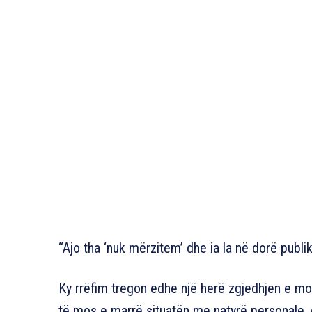
“Ajo tha ‘nuk mërzitem’ dhe ia la në dorë publi
Ky rrëfim tregon edhe një herë zgjedhjen e mo
të mos e marrë situatën me natyrë personale, d