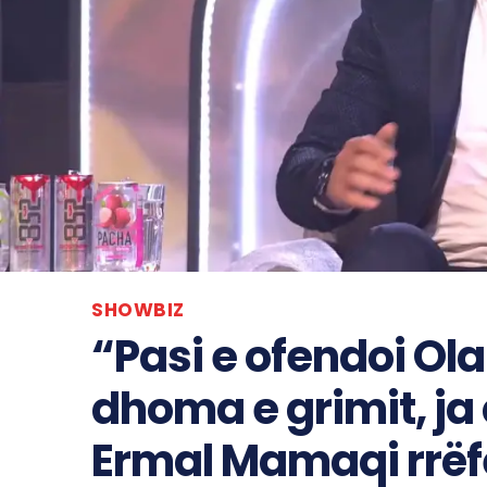
SHOWBIZ
“Pasi e ofendoi Ol
dhoma e grimit, ja
Ermal Mamaqi rrë