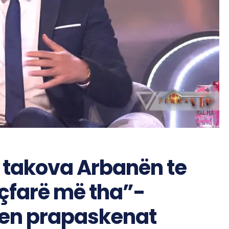
a takova Arbanën te
 çfarë më tha”-
fen prapaskenat