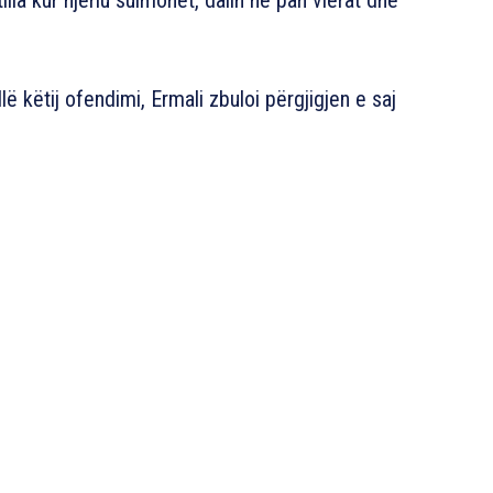
lla kur njeriu sulmohet, dalin në pah vlerat dhe
 këtij ofendimi, Ermali zbuloi përgjigjen e saj