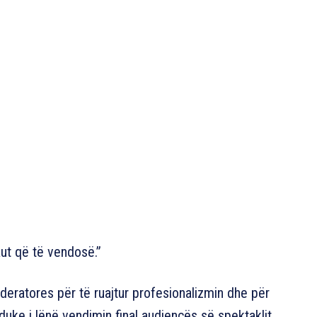
kut që të vendosë.”
deratores për të ruajtur profesionalizmin dhe për
uke i lënë vendimin final audiencës së spektaklit.