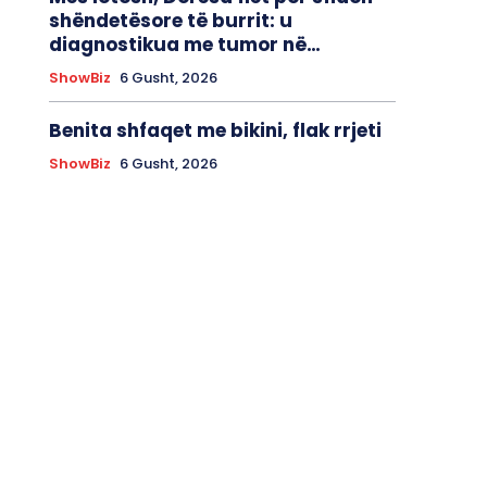
shëndetësore të burrit: u
diagnostikua me tumor në…
ShowBiz
6 Gusht, 2026
Benita shfaqet me bikini, flak rrjeti
ShowBiz
6 Gusht, 2026