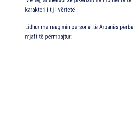
Më tej, ai theksoi se pikërisht në momente të ti
karakteri i tij i vërtetë
Lidhur me reagimin personal të Arbanës përballë
mjaft të përmbajtur: