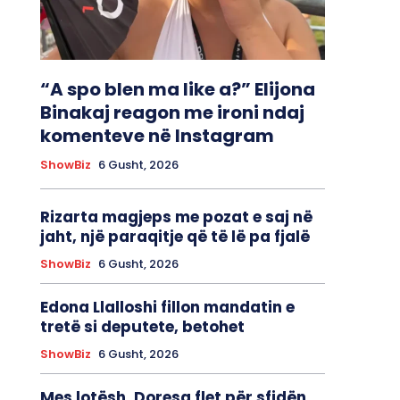
“A spo blen ma like a?” Elijona
Binakaj reagon me ironi ndaj
komenteve në Instagram
ShowBiz
6 Gusht, 2026
Rizarta magjeps me pozat e saj në
jaht, një paraqitje që të lë pa fjalë
ShowBiz
6 Gusht, 2026
Edona Llalloshi fillon mandatin e
tretë si deputete, betohet
ShowBiz
6 Gusht, 2026
Mes lotësh, Doresa flet për sfidën