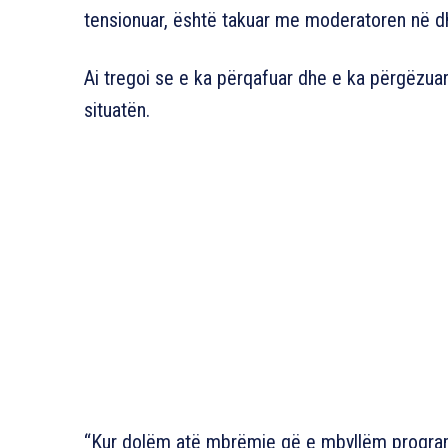
tensionuar, është takuar me moderatoren në dho
Ai tregoi se e ka përqafuar dhe e ka përgëzua
situatën.
“Kur dolëm atë mbrëmje që e mbyllëm progra