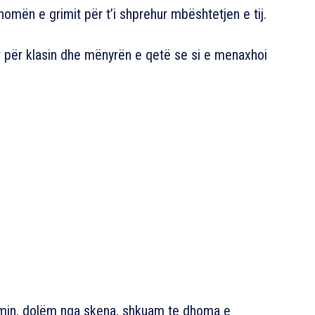
mën e grimit për t’i shprehur mbështetjen e tij.
r për klasin dhe mënyrën e qetë se si e menaxhoi
min, dolëm nga skena, shkuam te dhoma e