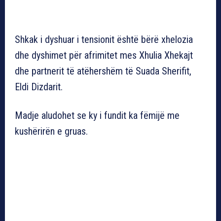
Shkak i dyshuar i tensionit është bërë xhelozia
dhe dyshimet për afrimitet mes Xhulia Xhekajt
dhe partnerit të atëhershëm të Suada Sherifit,
Eldi Dizdarit.
Madje aludohet se ky i fundit ka fëmijë me
kushërirën e gruas.