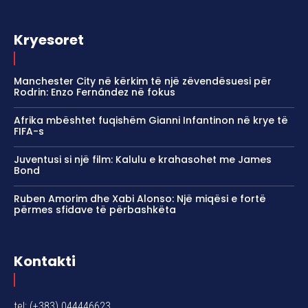
Kryesoret
Manchester City në kërkim të një zëvendësuesi për
Rodrin: Enzo Fernández në fokus
Afrika mbështet fuqishëm Gianni Infantinon në krye të
FIFA-s
Juventusi si një film: Kalulu e krahasohet me James
Bond
Ruben Amorim dhe Xabi Alonso: Një miqësi e fortë
përmes sfidave të përbashkëta
Kontakti
tel: (+383) 044446623