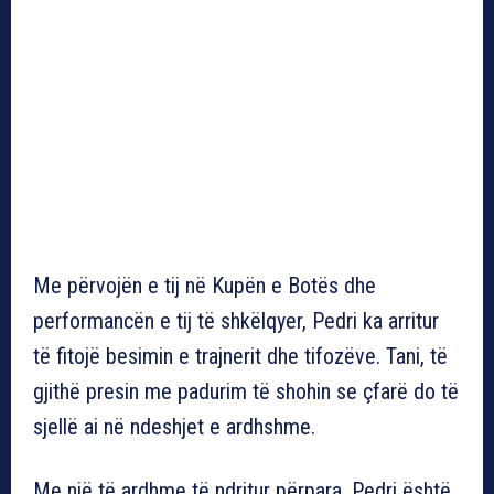
Me përvojën e tij në Kupën e Botës dhe
performancën e tij të shkëlqyer, Pedri ka arritur
të fitojë besimin e trajnerit dhe tifozëve. Tani, të
gjithë presin me padurim të shohin se çfarë do të
sjellë ai në ndeshjet e ardhshme.
Me një të ardhme të ndritur përpara, Pedri është