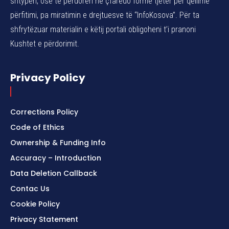
shtypen, ose të përdoren në çfarëdo forme tjetër për qëllime
përfitimi, pa miratimin e drejtuesve të “InfoKosova”. Për ta
shfrytëzuar materialin e këtij portali obligoheni t’i pranoni
Kushtet e përdorimit.
Privacy Policy
Corrections Policy
Code of Ethics
Ownership & Funding Info
Accuracy – Introduction
Data Deletion Callback
Contac Us
Cookie Policy
Privacy Statement