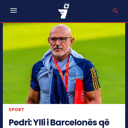
SPORT
Pedri: Ylli i Barcelonës që