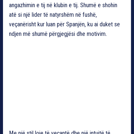
angazhimin e tij në klubin e tij. Shumë e shohin
atë si një lider të natyrshëm në fushë,
veçanërisht kur luan për Spanjën, ku ai duket se
ndjen më shumë përgjegjësi dhe motivim.
Me një stil loje të veçantë dhe një intuitë të