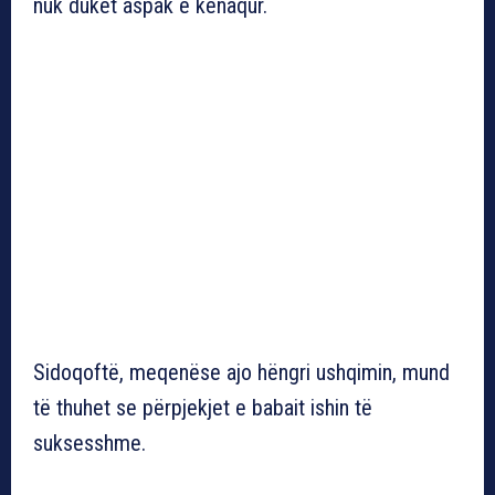
nuk duket aspak e kënaqur.
Sidoqoftë, meqenëse ajo hëngri ushqimin, mund
të thuhet se përpjekjet e babait ishin të
suksesshme.