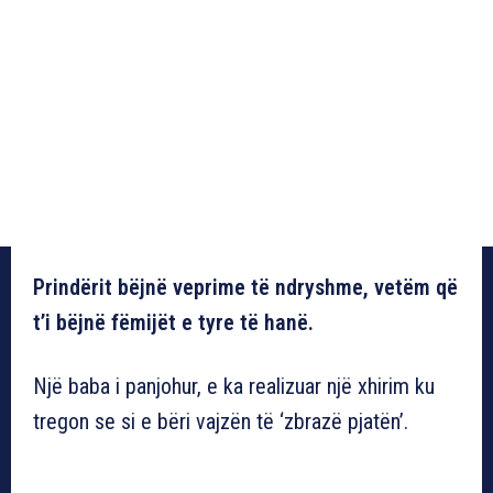
Prindërit bëjnë veprime të ndryshme, vetëm që
t’i bëjnë fëmijët e tyre të hanë.
Një baba i panjohur, e ka realizuar një xhirim ku
tregon se si e bëri vajzën të ‘zbrazë pjatën’.