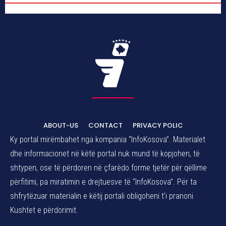
ABOUT-US
CONTACT
PRIVACY POLIC
Ky portal mirëmbahet nga kompania “InfoKosova”. Materialet
dhe informacionet në këtë portal nuk mund të kopjohen, të
shtypen, ose të përdoren në çfarëdo forme tjetër për qëllime
përfitimi, pa miratimin e drejtuesve të “InfoKosova”. Për ta
shfrytëzuar materialin e këtij portali obligoheni t’i pranoni
Kushtet e përdorimit.