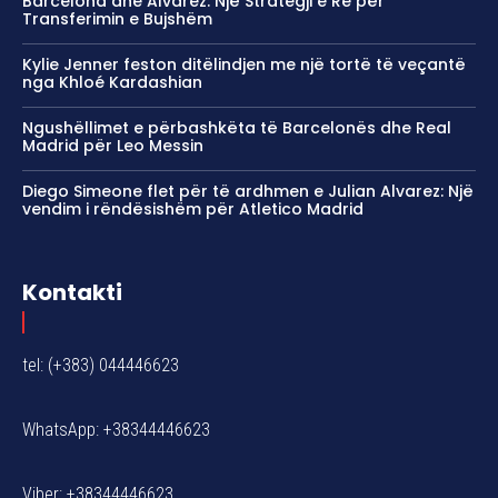
Barcelona dhe Alvarez: Një Strategji e Re për
Transferimin e Bujshëm
Kylie Jenner feston ditëlindjen me një tortë të veçantë
nga Khloé Kardashian
Ngushëllimet e përbashkëta të Barcelonës dhe Real
Madrid për Leo Messin
Diego Simeone flet për të ardhmen e Julian Alvarez: Një
vendim i rëndësishëm për Atletico Madrid
Kontakti
tel: (+383) 044446623
WhatsApp: +38344446623
Viber: +38344446623