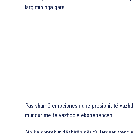
largimin nga gara.
Pas shumë emocionesh dhe presionit të vazhd
mundur më të vazhdojë eksperiencën.
Ajo ka shprehur dëshirën për t’u larguar, vend