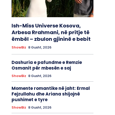
Ish-Miss Universe Kosova,
Arbesa Rrahmani, në pritje të
ëmbël – zbulon gjininë e bebit
ShowBiz
8 Gusht, 2026
Dashuria e pafundme e Remzie
Osmanit për mbesën e saj
ShowBiz
8 Gusht, 2026
Momente romantike në jaht: Ermal
Fejzullahu dhe Ariana shijojnë
pushimet e tyre
ShowBiz
8 Gusht, 2026