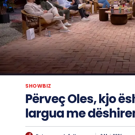
SHOWBIZ
Përveç Oles, kjo ës
largua me dëshiren