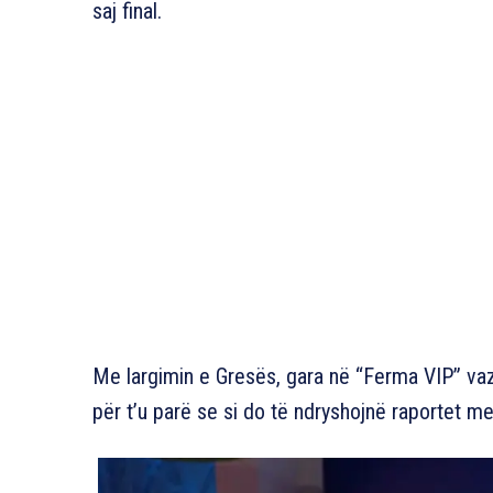
saj final.
Me largimin e Gresës, gara në “Ferma VIP” v
për t’u parë se si do të ndryshojnë raportet m