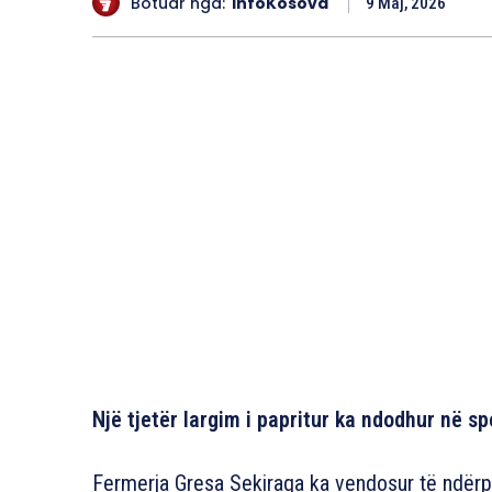
Botuar nga:
InfoKosova
9 Maj, 2026
Një tjetër largim i papritur ka ndodhur në sp
Fermerja Gresa Sekiraqa ka vendosur të ndërpr