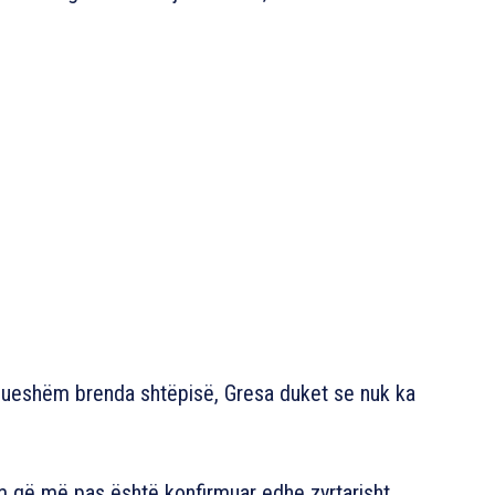
ueshëm brenda shtëpisë, Gresa duket se nuk ka
im që më pas është konfirmuar edhe zyrtarisht,