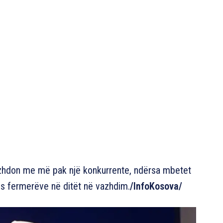
azhdon me më pak një konkurrente, ndërsa mbetet
es fermerëve në ditët në vazhdim.
/InfoKosova/