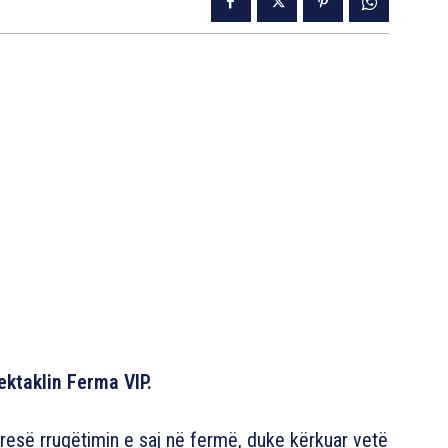
ektaklin Ferma VIP.
esë rrugëtimin e saj në fermë, duke kërkuar vetë