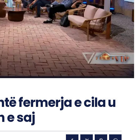
htë fermerja e cila u
 e saj