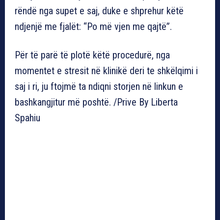
rëndë nga supet e saj, duke e shprehur këtë
ndjenjë me fjalët: “Po më vjen me qajtë”.
Për të parë të plotë këtë procedurë, nga
momentet e stresit në klinikë deri te shkëlqimi i
saj i ri, ju ftojmë ta ndiqni storjen në linkun e
bashkangjitur më poshtë. /Prive By Liberta
Spahiu