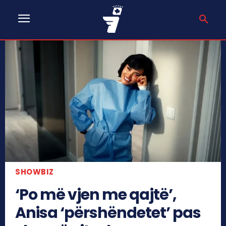
SHOWBIZ
‘Po më vjen me qajtë’,
Anisa ‘përshëndetet’ pas