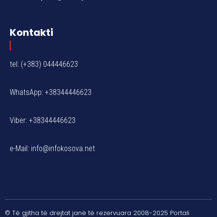
Kontakti
tel: (+383) 044446623
WhatsApp: +38344446623
Viber: +38344446623
e-Mail:
info@infokosova.net
© Të gjitha të drejtat janë të rezervuara 2008-2025 Portali