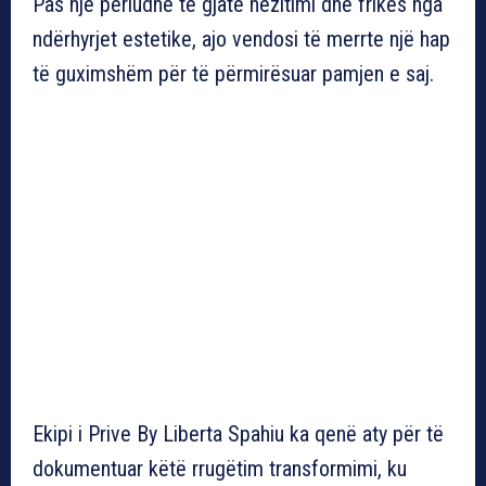
Pas një periudhe të gjatë hezitimi dhe frikës nga
ndërhyrjet estetike, ajo vendosi të merrte një hap
të guximshëm për të përmirësuar pamjen e saj.
Ekipi i Prive By Liberta Spahiu ka qenë aty për të
dokumentuar këtë rrugëtim transformimi, ku