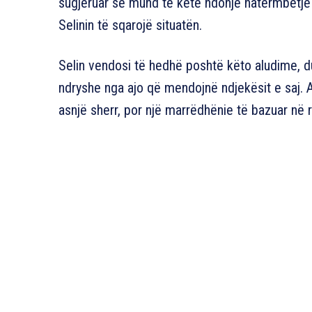
sugjeruar se mund të ketë ndonjë hatërmbetje m
Selinin të sqarojë situatën.
Selin vendosi të hedhë poshtë këto aludime, d
ndryshe nga ajo që mendojnë ndjekësit e saj. 
asnjë sherr, por një marrëdhënie të bazuar në 