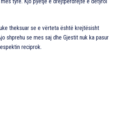
es tyre. Kjo pyetje e drejtpërdrejtë e detyroi
uke theksuar se e vërteta është krejtësisht
Ajo shprehu se mes saj dhe Gjestit nuk ka pasur
respektin reciprok.