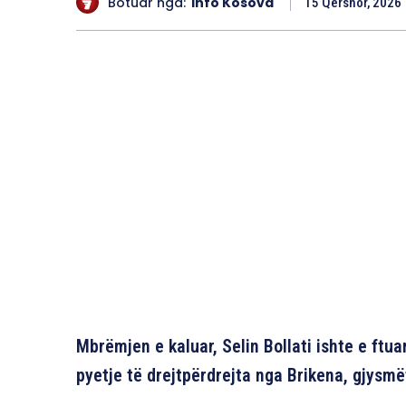
Botuar nga:
Info Kosova
15 Qershor, 2026
Mbrëmjen e kaluar, Selin Bollati ishte e ftu
pyetje të drejtpërdrejta nga Brikena, gjysmë