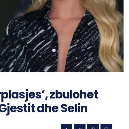
plasjes’, zbulohet
jestit dhe Selin