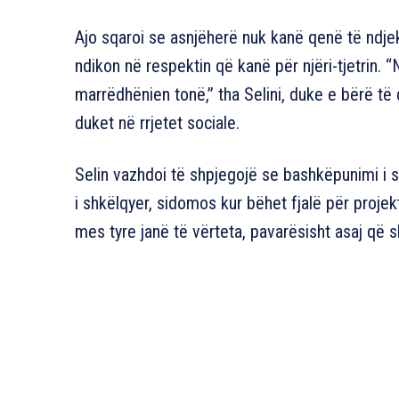
Ajo sqaroi se asnjëherë nuk kanë qenë të ndjek
ndikon në respektin që kanë për njëri-tjetrin. 
marrëdhënien tonë,” tha Selini, duke e bërë të 
duket në rrjetet sociale.
Selin vazhdoi të shpjegojë se bashkëpunimi i
i shkëlqyer, sidomos kur bëhet fjalë për proje
mes tyre janë të vërteta, pavarësisht asaj që 