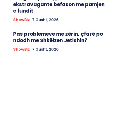
ekstravagante befason me pamjen
e fundit
ShowBiz
7 Gusht, 2026
Pas problemeve me zërin, çfarë po
ndodh me Shkëlzen Jetishin?
ShowBiz
7 Gusht, 2026