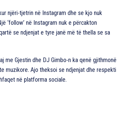
ur njëri-tjetrin në Instagram dhe se kjo nuk
“Një ‘follow’ në Instagram nuk e përcakton
qartë se ndjenjat e tyre janë më të thella se sa
 saj me Gjestin dhe DJ Gimbo-n ka qenë gjithmonë
kte muzikore. Ajo theksoi se ndjenjat dhe respekti
shfaqet në platforma sociale.