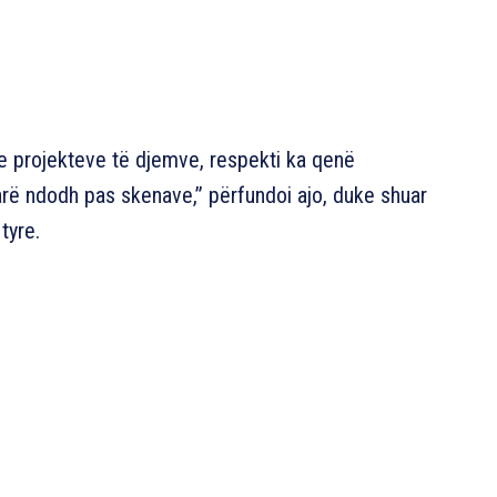
 projekteve të djemve, respekti ka qenë
arë ndodh pas skenave,” përfundoi ajo, duke shuar
tyre.