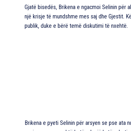
Gjatë bisedës, Brikena e ngacmoi Selinin për al
një krisje të mundshme mes saj dhe Gjestit. K
publik, duke e bërë temë diskutimi të nxehtë.
Brikena e pyeti Selinin për arsyen se pse ata nu