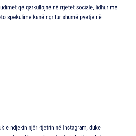
udimet që qarkullojnë në rrjetet sociale, lidhur me
ëto spekulime kanë ngritur shumë pyetje në
k e ndjekin njëri-tjetrin në Instagram, duke