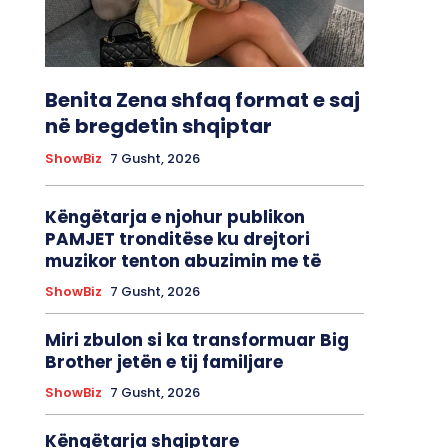
Benita Zena shfaq format e saj
në bregdetin shqiptar
ShowBiz
7 Gusht, 2026
Këngëtarja e njohur publikon
PAMJET tronditëse ku drejtori
muzikor tenton abuzimin me të
ShowBiz
7 Gusht, 2026
Miri zbulon si ka transformuar Big
Brother jetën e tij familjare
ShowBiz
7 Gusht, 2026
Këngëtarja shqiptare