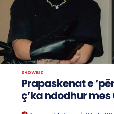
SHOWBIZ
Prapaskenat e ‘për
ç’ka ndodhur mes G