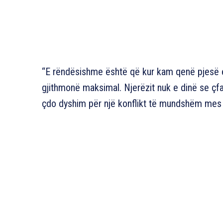
“E rëndësishme është që kur kam qenë pjesë e
gjithmonë maksimal. Njerëzit nuk e dinë se çf
çdo dyshim për një konflikt të mundshëm mes 