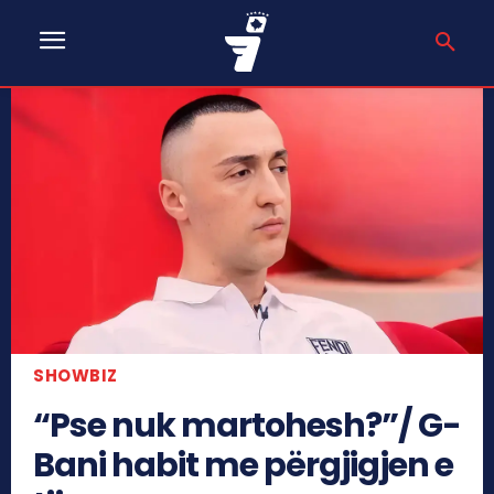
SHOWBIZ
“Pse nuk martohesh?”/ G-
Bani habit me përgjigjen e