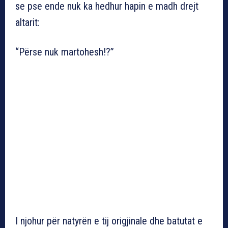
se pse ende nuk ka hedhur hapin e madh drejt
altarit:
“Përse nuk martohesh!?”
I njohur për natyrën e tij origjinale dhe batutat e