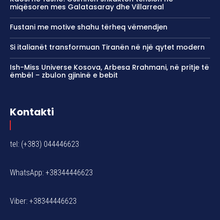
miqësoren mes Galatasaray dhe Villarreal
Fustani me motive shahu tërheq vëmendjen
Si italianët transformuan Tiranën në një qytet modern
Ish-Miss Universe Kosova, Arbesa Rrahmani, në pritje të
ëmbël – zbulon gjininë e bebit
Kontakti
tel: (+383) 044446623
WhatsApp: +38344446623
Viber: +38344446623