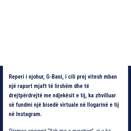
Reperi i njohur, G-Bani, i cili prej vitesh mban
një raport mjaft të lirshëm dhe të
drejtpërdrejtë me ndjekësit e tij, ka zhvilluar
së fundmi një bisedë virtuale në llogarinë e tij
në Instagram.
Përmes opsionit “Ask me a question”, ai u ka