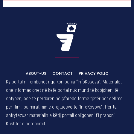
ABOUT-US
CONTACT
PRIVACY POLIC
Ky portal mirëmbahet nga kompania “InfoKosova”. Materialet
dhe informacionet në këtë portal nuk mund të kopjohen, të
shtypen, ose të përdoren në çfarëdo forme tjetër për qëllime
përfitimi, pa miratimin e drejtuesve të “InfoKosova”. Për ta
shfrytëzuar materialin e këtij portali obligoheni t’i pranoni
Kushtet e përdorimit.