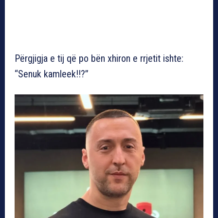
Përgjigja e tij që po bën xhiron e rrjetit ishte:
“Senuk kamleek!!?”