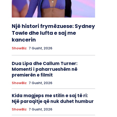
Një histori frymëzuese: Sydney
Towle dhe lufta e saj me
kancerin
ShowBiz
7 Gusht, 2026
Dua Lipa dhe Callum Turner:
Momenti i paharrueshëm në
premierën e filmit
ShowBiz
7 Gusht, 2026
Kida magjeps me stilin e saj të ri:
Një paraqitje që nuk duhet humbur
ShowBiz
7 Gusht, 2026