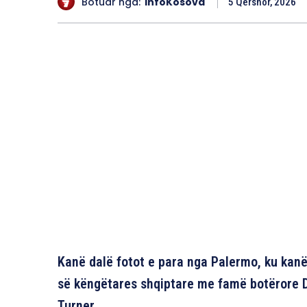
Botuar nga:
InfoKosova
5 Qershor, 2026
Kanë dalë fotot e para nga Palermo, ku kanë
së këngëtares shqiptare me famë botërore D
Turner.