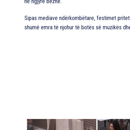
në ngjyrë bezhë.
Sipas mediave ndërkombëtare, festimet pritet 
shumë emra të njohur të botës së muzikës dh