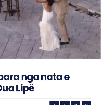
 para nga nata e
Dua Lipë