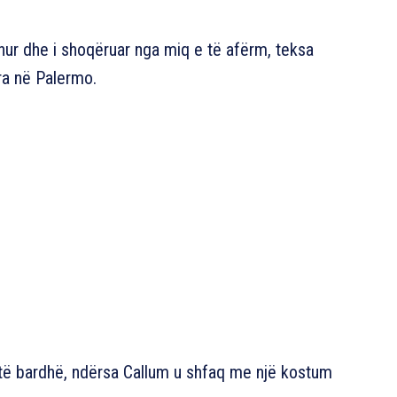
shur dhe i shoqëruar nga miq e të afërm, teksa
ara në Palermo.
të bardhë, ndërsa Callum u shfaq me një kostum