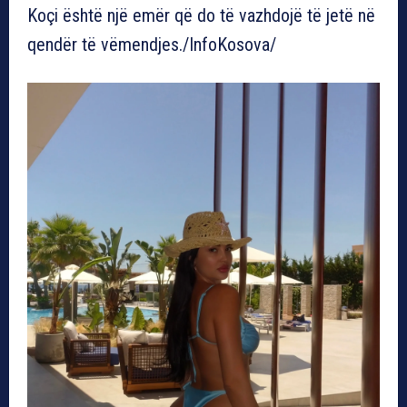
Koçi është një emër që do të vazhdojë të jetë në
qendër të vëmendjes./InfoKosova/