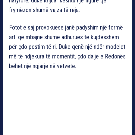
natyrore, duke krijuar kështu një figurë që
frymëzon shumë vajza të reja.
Fotot e saj provokuese janë padyshim një formë
arti që mbajnë shumë adhurues të kujdesshëm
për çdo postim të ri. Duke qenë një ndër modelet
më të ndjekura të momentit, çdo dalje e Redonës
bëhet një ngjarje në vetvete.