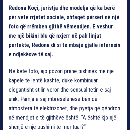
Redona Koçi, juristja dhe modelja që ka bërë
për vete rrjetet sociale, shfaqet përsëri në një
foto që rrëmben gjithë vëmendjen. E veshur
me një bikini blu që nxjerr në pah linjat
perfekte, Redona di si të mbajë gjallë interesin
e ndjekësve të saj.
Në këtë foto, ajo pozon pranë pishinës me një
kapele të lehtë kashte, duke kombinuar
elegantisht stilin veror dhe sensualitetin e saj
unik. Pamja e saj mbresëlënëse bën që
atmosfera të elektrizohet, dhe pyetja që qëndron
në mendjet e të gjithëve është: “A është kjo një
shenjë e një pushimi të merituar?”