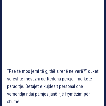
“Pse të mos jemi të gjithë sirenë në verë?” duket
se është mesazhi që Redona përcjell me këtë
paraqitje. Detajet e kujdesit personal dhe
vëmendja ndaj pamjes janë një frymëzim për
shumë.