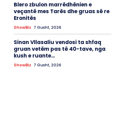
Blero zbulon marrëdhënien e
veçantë mes Tarës dhe gruas së re
Eronitës
ShowBiz
7 Gusht, 2026
Sinan Vllasaliu vendosi ta shfaq
gruan vetëm pas të 40-tave, nga
kush e ruante…
ShowBiz
7 Gusht, 2026