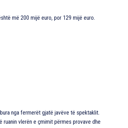
 është më 200 mijë euro, por 129 mijë euro.
bura nga fermerët gjatë javëve të spektaklit.
të ruanin vlerën e çmimit përmes provave dhe