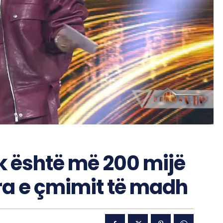
k është më 200 mijë
fra e çmimit të madh