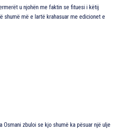
rmerët u njohën me faktin se fituesi i këtij
një shumë më e lartë krahasuar me edicionet e
na Osmani zbuloi se kjo shumë ka pësuar një ulje