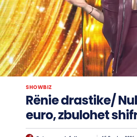
SHOWBIZ
Rënie drastike/ Nu
euro, zbulohet shi