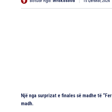
Botuar nga:
InfoKosova
15 Qershor, 2026
Një nga surprizat e finales së madhe të “Fer
madh.