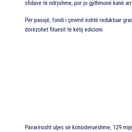
sfidave të ndryshme, por jo gjithmonë kanë arri
Për pasojë, fondi i çmimit është reduktuar grad
dorëzohet fituesit të këtij edicioni.
Pavarësisht uljes së konsiderueshme, 129 mij