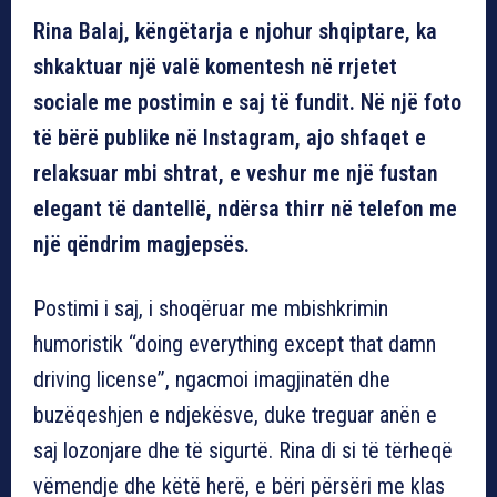
Rina Balaj, këngëtarja e njohur shqiptare, ka
shkaktuar një valë komentesh në rrjetet
sociale me postimin e saj të fundit. Në një foto
të bërë publike në Instagram, ajo shfaqet e
relaksuar mbi shtrat, e veshur me një fustan
elegant të dantellë, ndërsa thirr në telefon me
një qëndrim magjepsës.
Postimi i saj, i shoqëruar me mbishkrimin
humoristik “doing everything except that damn
driving license”, ngacmoi imagjinatën dhe
buzëqeshjen e ndjekësve, duke treguar anën e
saj lozonjare dhe të sigurtë. Rina di si të tërheqë
vëmendje dhe këtë herë, e bëri përsëri me klas