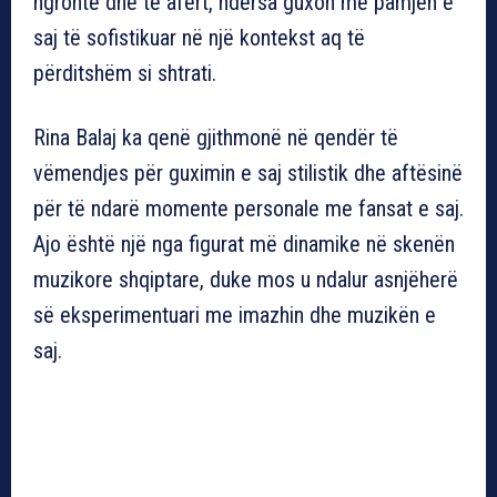
ngrohtë dhe të afërt, ndërsa guxon me pamjen e
saj të sofistikuar në një kontekst aq të
përditshëm si shtrati.
Rina Balaj ka qenë gjithmonë në qendër të
vëmendjes për guximin e saj stilistik dhe aftësinë
për të ndarë momente personale me fansat e saj.
Ajo është një nga figurat më dinamike në skenën
muzikore shqiptare, duke mos u ndalur asnjëherë
së eksperimentuari me imazhin dhe muzikën e
saj.