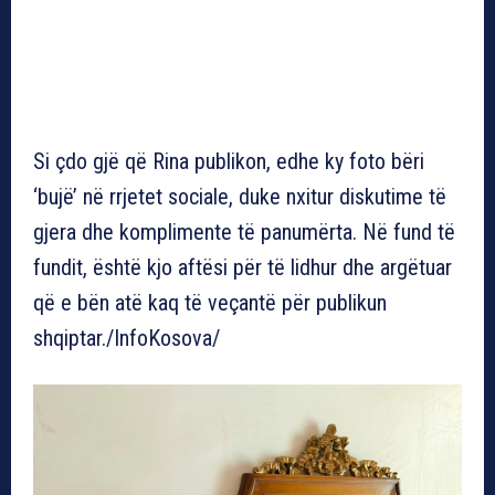
Si çdo gjë që Rina publikon, edhe ky foto bëri
‘bujë’ në rrjetet sociale, duke nxitur diskutime të
gjera dhe komplimente të panumërta. Në fund të
fundit, është kjo aftësi për të lidhur dhe argëtuar
që e bën atë kaq të veçantë për publikun
shqiptar./InfoKosova/