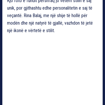
Kjo foto e fundit përshfaq jo vetëm stilin e saj
unik, por gjithashtu edhe personalitetin e saj të
veçantë. Rina Balaj, me një shije të hollë për
modën dhe një natyrë të gjallë, vazhdon të jetë
një ikonë e vërtetë e stilit.