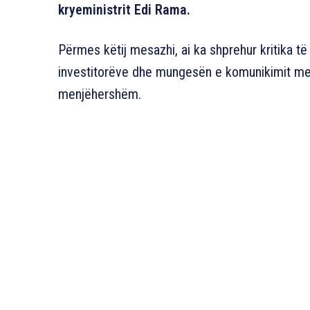
kryeministrit Edi Rama.
Përmes këtij mesazhi, ai ka shprehur kritika t
investitorëve dhe mungesën e komunikimit me q
menjëhershëm.