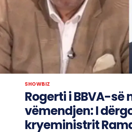
SHOWBIZ
Rogerti i BBVA-së 
vëmendjen: I dërgo
kryeministrit Ram