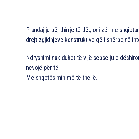
Prandaj ju bëj thirrje të dëgjoni zërin e shqi
drejt zgjidhjeve konstruktive që i shërbejnë int
Ndryshimi nuk duhet të vijë sepse ju e dëshiro
nevojë për të.
Me shqetësimin më të thellë,