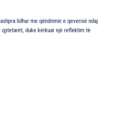
ë ashpra lidhur me qëndrimin e qeverisë ndaj
ytetarët, duke kërkuar një reflektim të