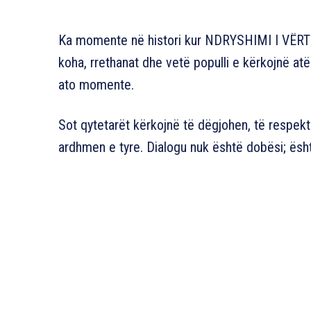
Ka momente në histori kur NDRYSHIMI I VËRTET
koha, rrethanat dhe vetë populli e kërkojnë at
ato momente.
Sot qytetarët kërkojnë të dëgjohen, të respek
ardhmen e tyre. Dialogu nuk është dobësi; ësht