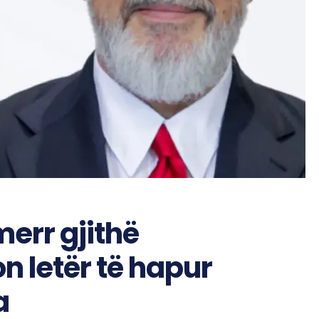
merr gjithë
n letër të hapur
a