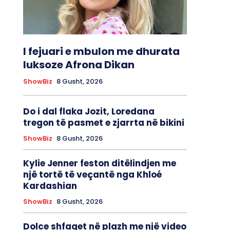
I fejuari e mbulon me dhurata
luksoze Afrona Dikan
ShowBiz
8 Gusht, 2026
Do i dal flaka Jozit, Loredana
tregon të pasmet e zjarrta në bikini
ShowBiz
8 Gusht, 2026
Kylie Jenner feston ditëlindjen me
një tortë të veçantë nga Khloé
Kardashian
ShowBiz
8 Gusht, 2026
Dolce shfaqet në plazh me një video