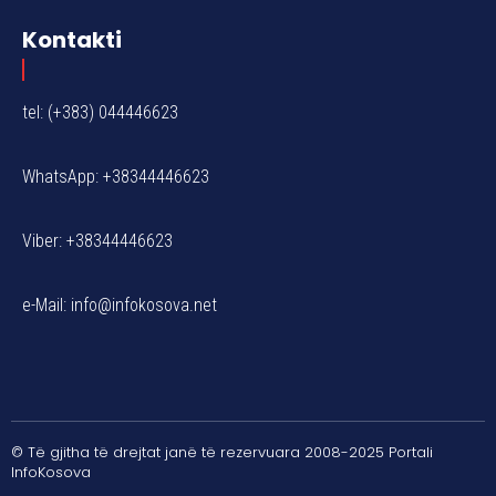
Kontakti
tel: (+383) 044446623
WhatsApp: +38344446623
Viber: +38344446623
e-Mail:
info@infokosova.net
© Të gjitha të drejtat janë të rezervuara 2008-2025 Portali
InfoKosova