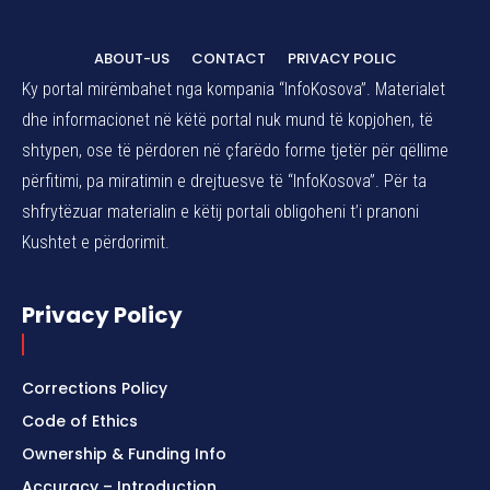
ABOUT-US
CONTACT
PRIVACY POLIC
Ky portal mirëmbahet nga kompania “InfoKosova”. Materialet
dhe informacionet në këtë portal nuk mund të kopjohen, të
shtypen, ose të përdoren në çfarëdo forme tjetër për qëllime
përfitimi, pa miratimin e drejtuesve të “InfoKosova”. Për ta
shfrytëzuar materialin e këtij portali obligoheni t’i pranoni
Kushtet e përdorimit.
Privacy Policy
Corrections Policy
Code of Ethics
Ownership & Funding Info
Accuracy – Introduction