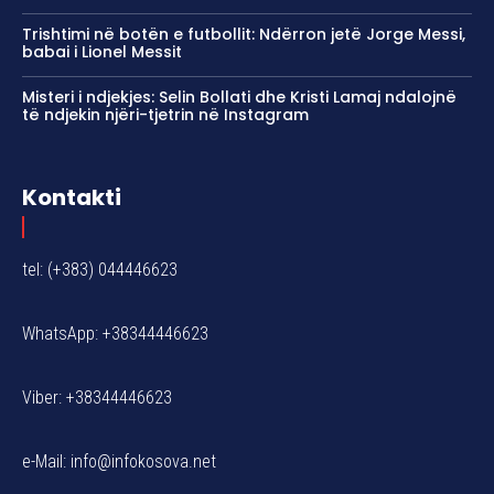
Trishtimi në botën e futbollit: Ndërron jetë Jorge Messi,
babai i Lionel Messit
Misteri i ndjekjes: Selin Bollati dhe Kristi Lamaj ndalojnë
të ndjekin njëri-tjetrin në Instagram
Kontakti
tel: (+383) 044446623
WhatsApp: +38344446623
Viber: +38344446623
e-Mail:
info@infokosova.net