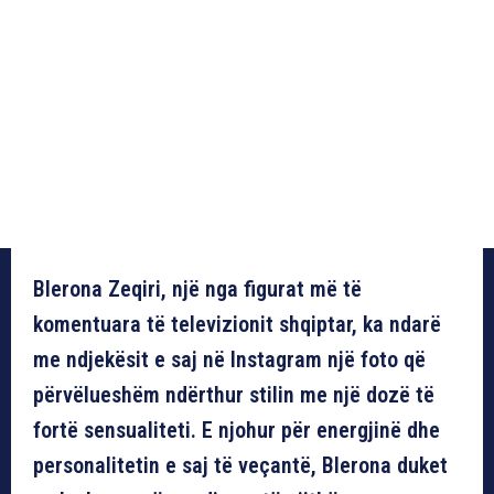
Blerona Zeqiri, një nga figurat më të
komentuara të televizionit shqiptar, ka ndarë
me ndjekësit e saj në Instagram një foto që
përvëlueshëm ndërthur stilin me një dozë të
fortë sensualiteti. E njohur për energjinë dhe
personalitetin e saj të veçantë, Blerona duket