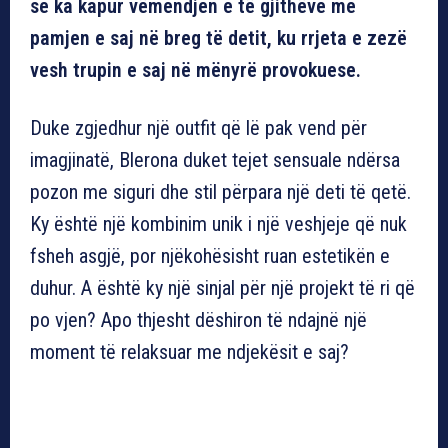
se ka kapur vëmendjen e të gjithëve me
pamjen e saj në breg të detit, ku rrjeta e zezë
vesh trupin e saj në mënyrë provokuese.
Duke zgjedhur një outfit që lë pak vend për
imagjinatë, Blerona duket tejet sensuale ndërsa
pozon me siguri dhe stil përpara një deti të qetë.
Ky është një kombinim unik i një veshjeje që nuk
fsheh asgjë, por njëkohësisht ruan estetikën e
duhur. A është ky një sinjal për një projekt të ri që
po vjen? Apo thjesht dëshiron të ndajnë një
moment të relaksuar me ndjekësit e saj?