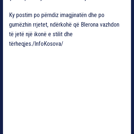
Ky postim po përndiz imagjinatën dhe po
gumëzhin rrjetet, ndërkohë që Blerona vazhdon
të jetë një ikonë e stilit dhe
tërheqjes./InfoKosova/