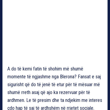
A do të kemi fatin të shohim më shumë
momente të ngjashme nga Blerona? Fansat e saj
sigurisht që do të jenë të etur për të mësuar më
shumë rreth asaj që ajo ka rezervuar për të
ardhmen. Le të presim dhe ta ndjekim me interes
çdo hap të saj të ardhshëm në rrjetet sociale.