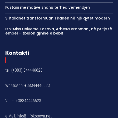
Fustani me motive shahu tërheq vëmendjen
Si italianët transformuan Tiranën në një qytet modern
Ish-Miss Universe Kosova, Arbesa Rrahmani, në pritje të
ëmbël – zbulon gjininë e bebit
Kontakti
tel: (+383) 044446623
WhatsApp: +38344446623
Viber: +38344446623
e-Mail:
info@infokosova.net