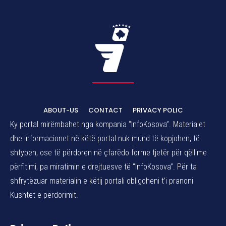
ABOUT-US
CONTACT
PRIVACY POLIC
Ky portal mirëmbahet nga kompania “InfoKosova”. Materialet
dhe informacionet në këtë portal nuk mund të kopjohen, të
shtypen, ose të përdoren në çfarëdo forme tjetër për qëllime
përfitimi, pa miratimin e drejtuesve të “InfoKosova”. Për ta
shfrytëzuar materialin e këtij portali obligoheni t’i pranoni
Kushtet e përdorimit.