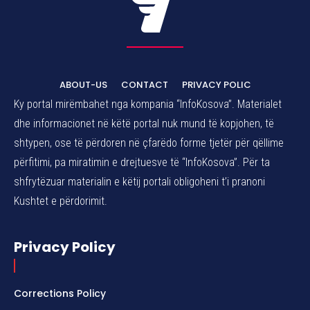
ABOUT-US
CONTACT
PRIVACY POLIC
Ky portal mirëmbahet nga kompania “InfoKosova”. Materialet
dhe informacionet në këtë portal nuk mund të kopjohen, të
shtypen, ose të përdoren në çfarëdo forme tjetër për qëllime
përfitimi, pa miratimin e drejtuesve të “InfoKosova”. Për ta
shfrytëzuar materialin e këtij portali obligoheni t’i pranoni
Kushtet e përdorimit.
Privacy Policy
Corrections Policy