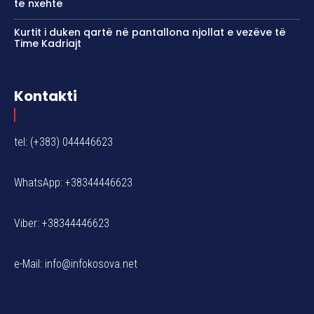
të nxehtë
Kurtit i duken qartë në pantallona njollat e vezëve të
Time Kadriajt
Kontakti
tel: (+383) 044446623
WhatsApp: +38344446623
Viber: +38344446623
e-Mail:
info@infokosova.net