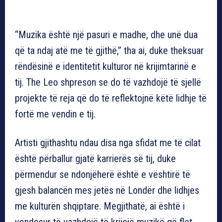
“Muzika është një pasuri e madhe, dhe unë dua
që ta ndaj atë me të gjithë,” tha ai, duke theksuar
rëndësinë e identitetit kulturor në krijimtarinë e
tij. The Leo shpreson se do të vazhdojë të sjellë
projekte të reja që do të reflektojnë këtë lidhje të
fortë me vendin e tij.
Artisti gjithashtu ndau disa nga sfidat me të cilat
është përballur gjatë karrierës së tij, duke
përmendur se ndonjëherë është e vështirë të
gjesh balancën mes jetës në Londër dhe lidhjes
me kulturën shqiptare. Megjithatë, ai është i
vendosur të vazhdojë të krijojë muzikë që flet