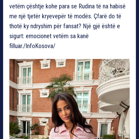
vetëm çështje kohe para se Rudina të na habisë
me një tjetër kryevepër të modës. Çfarë do të
thotë ky ndryshim për fansat? Një gjë është e
sigurt: emocionet vetëm sa kanë
filluar./InfoKosova/