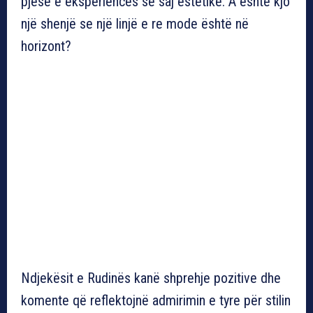
pjesë e eksperiencës së saj estetike. A është kjo
një shenjë se një linjë e re mode është në
horizont?
Ndjekësit e Rudinës kanë shprehje pozitive dhe
komente që reflektojnë admirimin e tyre për stilin