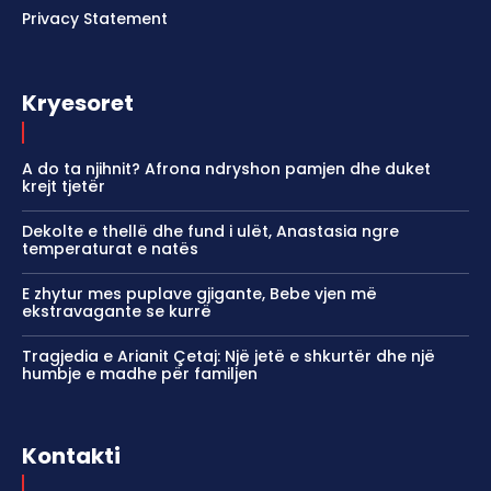
Privacy Statement
Kryesoret
A do ta njihnit? Afrona ndryshon pamjen dhe duket
krejt tjetër
Dekolte e thellë dhe fund i ulët, Anastasia ngre
temperaturat e natës
E zhytur mes puplave gjigante, Bebe vjen më
ekstravagante se kurrë
Tragjedia e Arianit Çetaj: Një jetë e shkurtër dhe një
humbje e madhe për familjen
Kontakti