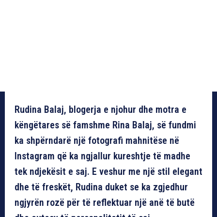
Rudina Balaj, blogerja e njohur dhe motra e
këngëtares së famshme Rina Balaj, së fundmi
ka shpërndarë një fotografi mahnitëse në
Instagram që ka ngjallur kureshtje të madhe
tek ndjekësit e saj. E veshur me një stil elegant
dhe të freskët, Rudina duket se ka zgjedhur
ngjyrën rozë për të reflektuar një anë të butë