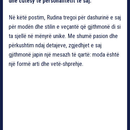
dhe cutesy të personalitetit të saj.
Në këtë postim, Rudina tregoi për dashurinë e saj
për modën dhe stilin e veçantë që gjithmonë di si
ta sjellë në mënyrë unike. Me shumë pasion dhe
përkushtim ndaj detajeve, zgjedhjet e saj
gjithmonë japin një mesazh të qartë: moda është
një formë arti dhe vetë-shprehje.