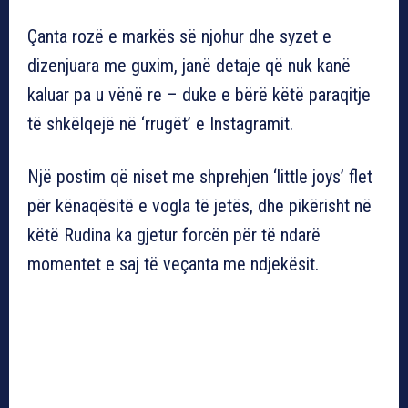
Çanta rozë e markës së njohur dhe syzet e
dizenjuara me guxim, janë detaje që nuk kanë
kaluar pa u vënë re – duke e bërë këtë paraqitje
të shkëlqejë në ‘rrugët’ e Instagramit.
Një postim që niset me shprehjen ‘little joys’ flet
për kënaqësitë e vogla të jetës, dhe pikërisht në
këtë Rudina ka gjetur forcën për të ndarë
momentet e saj të veçanta me ndjekësit.