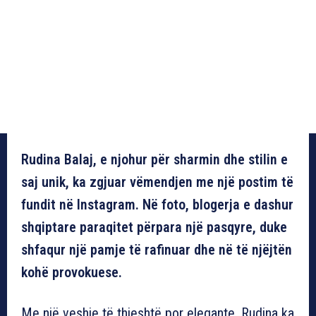
Rudina Balaj, e njohur për sharmin dhe stilin e
saj unik, ka zgjuar vëmendjen me një postim të
fundit në Instagram. Në foto, blogerja e dashur
shqiptare paraqitet përpara një pasqyre, duke
shfaqur një pamje të rafinuar dhe në të njëjtën
kohë provokuese.
Me një veshje të thjeshtë por elegante, Rudina ka