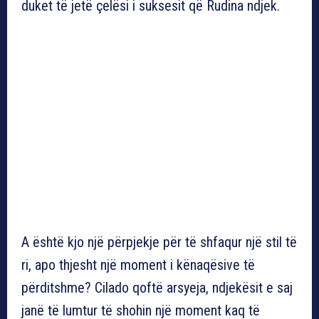
duket të jetë çelësi i suksesit që Rudina ndjek.
A është kjo një përpjekje për të shfaqur një stil të
ri, apo thjesht një moment i kënaqësive të
përditshme? Cilado qoftë arsyeja, ndjekësit e saj
janë të lumtur të shohin një moment kaq të