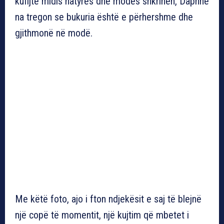
kufijtë midis natyrës dhe modës shkrihen, Daphne
na tregon se bukuria është e përhershme dhe
gjithmonë në modë.
Me këtë foto, ajo i fton ndjekësit e saj të blejnë
një copë të momentit, një kujtim që mbetet i