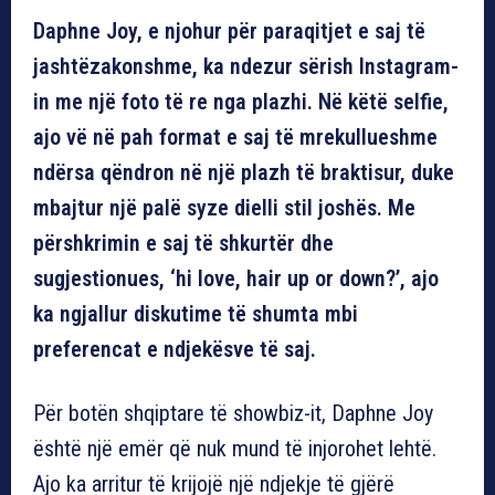
Daphne Joy, e njohur për paraqitjet e saj të
jashtëzakonshme, ka ndezur sërish Instagram-
in me një foto të re nga plazhi. Në këtë selfie,
ajo vë në pah format e saj të mrekullueshme
ndërsa qëndron në një plazh të braktisur, duke
mbajtur një palë syze dielli stil joshës. Me
përshkrimin e saj të shkurtër dhe
sugjestionues, ‘hi love, hair up or down?’, ajo
ka ngjallur diskutime të shumta mbi
preferencat e ndjekësve të saj.
Për botën shqiptare të showbiz-it, Daphne Joy
është një emër që nuk mund të injorohet lehtë.
Ajo ka arritur të krijojë një ndjekje të gjërë