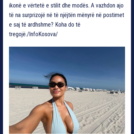
ikonë e vërtetë e stilit dhe modës. A vazhdon ajo
të na surprizojë në të njëjtën mënyrë në postimet
e saj të ardhshme? Koha do të
tregojë./InfoKosova/