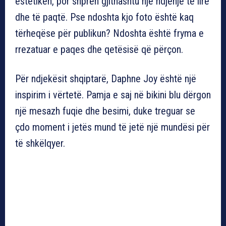
estetikën, por shpreh gjithashtu një ndjenjë të lirë
dhe të paqtë. Pse ndoshta kjo foto është kaq
tërheqëse për publikun? Ndoshta është fryma e
rrezatuar e paqes dhe qetësisë që përçon.
Për ndjekësit shqiptarë, Daphne Joy është një
inspirim i vërtetë. Pamja e saj në bikini blu dërgon
një mesazh fuqie dhe besimi, duke treguar se
çdo moment i jetës mund të jetë një mundësi për
të shkëlqyer.