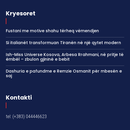
Kryesoret
Fustani me motive shahu tërheq vëmendjen
Si italianët transformuan Tiranën në një qytet modern
Ish-Miss Universe Kosova, Arbesa Rrahmani, në pritje të
ëmbël – zbulon gjininë e bebit
Dashuria e pafundme e Remzie Osmanit për mbesën e
saj
Kontakti
tel: (+383) 044446623