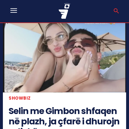
SHOWBIZ
Selin me Gimbon shfaqen
në plazh, ja çfarë i dhurojn