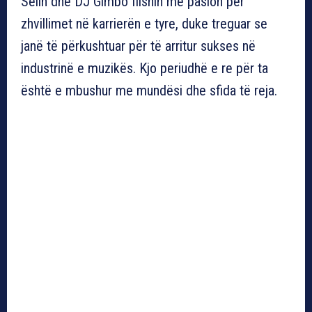
Selin dhe DJ Gimbo flisnin me pasion për
zhvillimet në karrierën e tyre, duke treguar se
janë të përkushtuar për të arritur sukses në
industrinë e muzikës. Kjo periudhë e re për ta
është e mbushur me mundësi dhe sfida të reja.