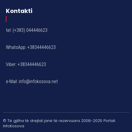
Kontakti
tel: (+383) 044446623
WhatsApp: +38344446623
Viber: +38344446623
e-Mail:
info@infokosova.net
© Të gjitha të drejtat janë të rezervuara 2008-2025 Portali
InfoKosova