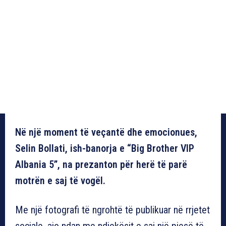
Në një moment të veçantë dhe emocionues,
Selin Bollati, ish-banorja e “Big Brother VIP
Albania 5”, na prezanton për herë të parë
motrën e saj të vogël.
Me një fotografi të ngrohtë të publikuar në rrjetet
sociale, ajo ndan me ndjekësit e saj një pjesë të