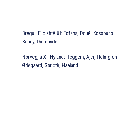
Bregu i Fildishtë XI: Fofana; Doué, Kossounou,
Bonny, Diomandé
Norvegjia XI: Nyland; Heggem, Ajer, Holmgren
Ødegaard, Sørloth; Haaland