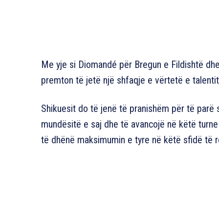
Me yje si Diomandé për Bregun e Fildishtë dh
premton të jetë një shfaqje e vërtetë e talenti
Shikuesit do të jenë të pranishëm për të parë s
mundësitë e saj dhe të avancojë në këtë turne p
të dhënë maksimumin e tyre në këtë sfidë të 