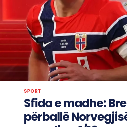
SPORT
Sfida e madhe: Breg
përballë Norvegjis