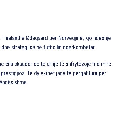
e Haaland e Ødegaard për Norvegjinë, kjo ndeshje
t dhe strategjisë në futbollin ndërkombëtar.
e cila skuadër do të arrijë të shfrytëzojë më mirë
restigjioz. Të dy ekipet janë të përgatitura për
rëndësishme.