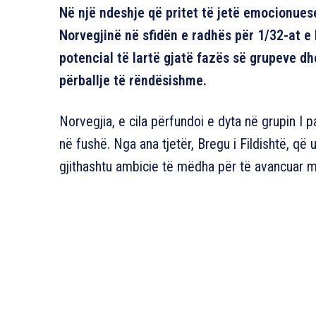
Në një ndeshje që pritet të jetë emocionuese
Norvegjinë në sfidën e radhës për 1/32-at e
potencial të lartë gjatë fazës së grupeve d
përballje të rëndësishme.
Norvegjia, e cila përfundoi e dyta në grupin I 
në fushë. Nga ana tjetër, Bregu i Fildishtë, që u
gjithashtu ambicie të mëdha për të avancuar më