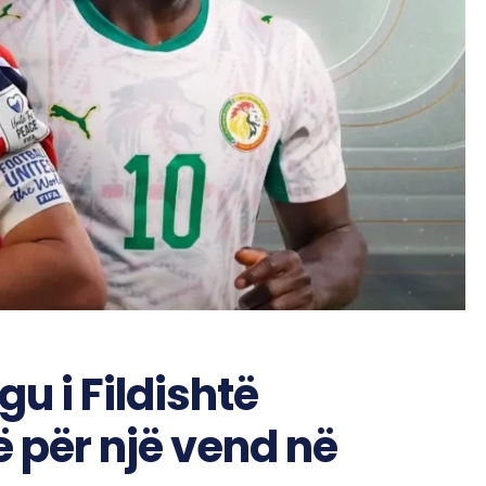
u i Fildishtë
ë për një vend në