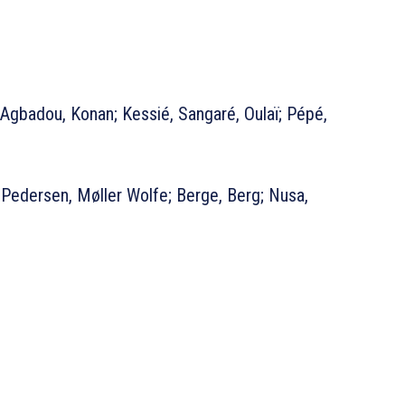
 Agbadou, Konan; Kessié, Sangaré, Oulaï; Pépé,
 Pedersen, Møller Wolfe; Berge, Berg; Nusa,